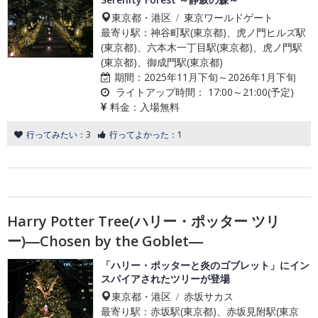
東京都・港区 / 東京ワールドゲート
最寄り駅：神谷町駅(東京都)、虎ノ門ヒルズ駅
(東京都)、六本木一丁目駅(東京都)、虎ノ門駅
(東京都)、御成門駅(東京都)
期間：
2025年11月下旬～2026年1月下旬
ライトアップ時間：
17:00～21:00(予定)
料金：
入場無料
行ってみたい：
3
行ってよかった：
1
Harry Potter Tree(ハリー・ポッター ツリ
ー)―Chosen by the Goblet―
「ハリー・ポッターと炎のゴブレット」にイン
スパイアされたツリーが登場
東京都・港区 / 赤坂サカス
最寄り駅：赤坂駅(東京都)、赤坂見附駅(東京