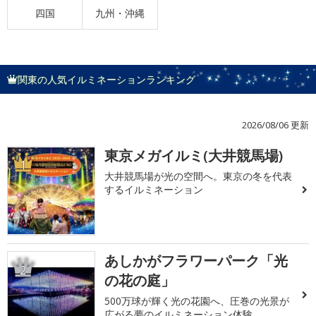
四国
九州・沖縄
関東の人気イルミネーションランキング
2026/08/06 更新
東京メガイルミ(大井競馬場)
1
大井競馬場が光の空間へ。東京の冬を代表
するイルミネーション
あしかがフラワーパーク「光
2
の花の庭」
500万球が輝く光の花園へ、圧巻の光景が
広がる夢のイルミネーション体験