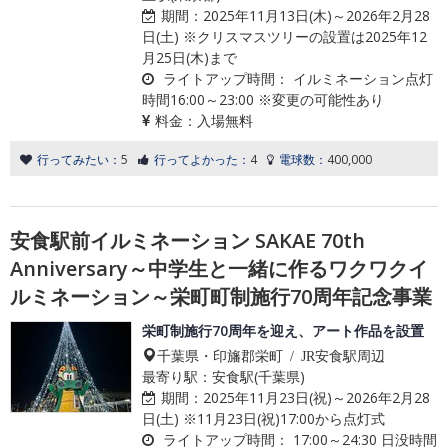
期間：
2025年11月13日(木)～2026年2月28
日(土) ※クリスマスツリーの設置は2025年12
月25日(木)まで
ライトアップ時間：
イルミネーション点灯
時間16:00～23:00 ※変更の可能性あり
料金：
入場無料
行ってみたい：
5
行ってよかった：
4
電球数：
400,000
安食駅前イルミネーション SAKAE 70th
Anniversary～中学生と一緒に作るワクワクイ
ルミネーション～栄町町制施行70周年記念事業
栄町制施行70周年を迎え、アート作品を設置
千葉県・印旛郡栄町 / JR安食駅周辺
最寄り駅：安食駅(千葉県)
期間：
2025年11月23日(祝)～2026年2月28
日(土) ※11月23日(祝)17:00から点灯式
ライトアップ時間：
17:00～24:30 日没時間