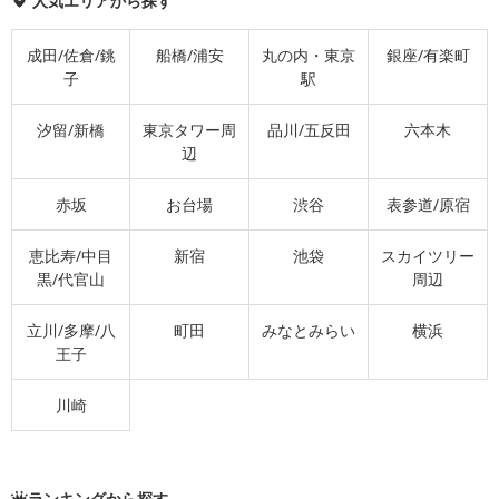
人気エリアから探す
成田/佐倉/銚
船橋/浦安
丸の内・東京
銀座/有楽町
子
駅
汐留/新橋
東京タワー周
品川/五反田
六本木
辺
赤坂
お台場
渋谷
表参道/原宿
恵比寿/中目
新宿
池袋
スカイツリー
黒/代官山
周辺
立川/多摩/八
町田
みなとみらい
横浜
王子
川崎
ランキングから探す