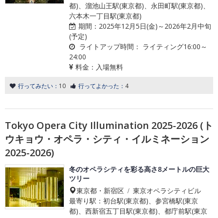
都)、溜池山王駅(東京都)、永田町駅(東京都)、
六本木一丁目駅(東京都)
期間：
2025年12月5日(金)～2026年2月中旬
(予定)
ライトアップ時間：
ライティング16:00～
24:00
料金：
入場無料
行ってみたい：
10
行ってよかった：
4
Tokyo Opera City Illumination 2025-2026 (ト
ウキョウ・オペラ・シティ・イルミネーション
2025-2026)
冬のオペラシティを彩る高さ8メートルの巨大
ツリー
東京都・新宿区 / 東京オペラシティビル
最寄り駅：初台駅(東京都)、参宮橋駅(東京
都)、西新宿五丁目駅(東京都)、都庁前駅(東京