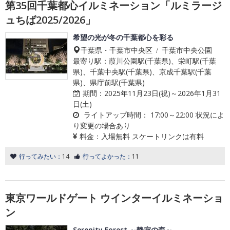
第35回千葉都心イルミネーション「ルミラージ
ュちば2025/2026」
希望の光が冬の千葉都心を彩る
千葉県・千葉市中央区 / 千葉市中央公園
最寄り駅：葭川公園駅(千葉県)、栄町駅(千葉
県)、千葉中央駅(千葉県)、京成千葉駅(千葉
県)、県庁前駅(千葉県)
期間：
2025年11月23日(祝)～2026年1月31
日(土)
ライトアップ時間：
17:00～22:00 状況によ
り変更の場合あり
料金：
入場無料 スケートリンクは有料
行ってみたい：
14
行ってよかった：
11
東京ワールドゲート ウインターイルミネーショ
ン
Serenity Forest ～静寂の森～