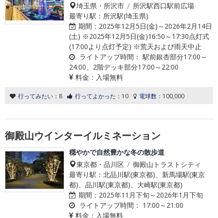
埼玉県・所沢市 / 所沢駅西口駅前広場
最寄り駅：所沢駅(埼玉県)
期間：
2025年12月5日(金)～2026年2月14日
(土) ※2025年12月5日(金)16:50～17:30点灯式
(17:00より点灯予定) ※荒天および雨天中止
ライトアップ時間：
駅前銀杏部分17:00～
24:00、2階デッキ部分17:00～22:00
料金：
入場無料
行ってみたい：
8
行ってよかった：
10
電球数：
100,000
御殿山ウインターイルミネーション
穏やかで自然豊かな冬の散歩道
東京都・品川区 / 御殿山トラストシティ
最寄り駅：北品川駅(東京都)、新馬場駅(東京
都)、品川駅(東京都)、大崎駅(東京都)
期間：
2025年11月下旬～2026年1月下旬
ライトアップ時間：
17:00～21:00
料金：
入場無料