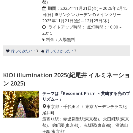
都)
期間：
2025年11月21日(金)～2026年2月15
日(日) ※サンクンガーデンのメインツリー
2025年11月21日(金)～12月25日(木)
ライトアップ時間：
点灯時間：10:00～
23:15
料金：
入場無料
行ってみたい：
3
行ってよかった：
3
KIOI illumination 2025(紀尾井 イルミネーショ
ン 2025)
テーマは「Resonant Prism ～共鳴する光のプ
リズム～」
東京都・千代田区 / 東京ガーデンテラス紀
尾井町
最寄り駅：赤坂見附駅(東京都)、永田町駅(東京
都)、麹町駅(東京都)、赤坂駅(東京都)、溜池山
王駅(東京都)