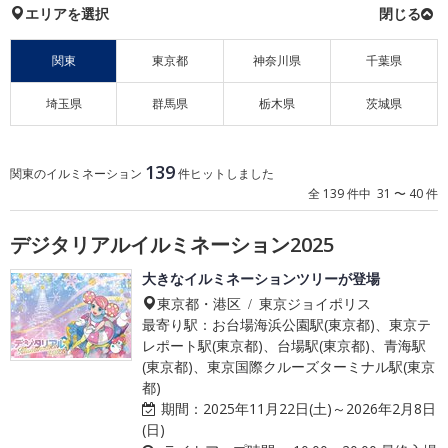
エリアを選択
関東
東京都
神奈川県
千葉県
埼玉県
群馬県
栃木県
茨城県
139
関東のイルミネーション
件ヒットしました
全 139 件中 31 〜 40 件
デジタリアルイルミネーション2025
大きなイルミネーションツリーが登場
東京都・港区 / 東京ジョイポリス
最寄り駅：お台場海浜公園駅(東京都)、東京テ
レポート駅(東京都)、台場駅(東京都)、青海駅
(東京都)、東京国際クルーズターミナル駅(東京
都)
期間：
2025年11月22日(土)～2026年2月8日
(日)