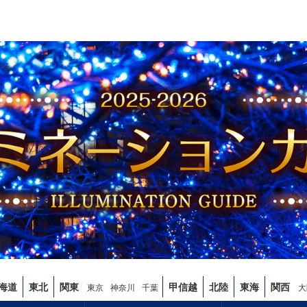
海道
東北
関東
甲信越
北陸
東海
関西
東京
神奈川
千葉
大