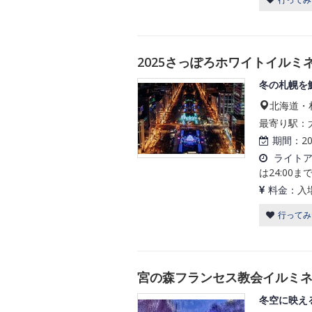
2025さっぽろホワイトイルミネー
冬の札幌を
北海道・
最寄り駅：大
期間：
2
ライト
は24:00ま
料金：
入
行ってみ
宮の森フランセス教会イルミ
冬空に映え