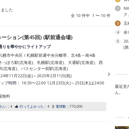
NI
2
しました
ク
全 10 件中 1 〜 10 件
五
3
余
4
ーション(第45回) (駅前通会場)
2
5
通りを華やかにライトアップ
(第
札幌市中央区 / 札幌駅前通中央分離帯、北4条～南4条
っぽろ駅(北海道)、札幌駅(北海道)、大通駅(北海道)、西
(北海道)、バスセンター前駅(北海道)
024年11月22日(金)～2025年2月11日(祝)
アップ時間：
16:30〜22:00 12月23日(火)～25日(木)は24:00
最近見
ん。
場無料
たい：
4
行ってよかった：
4
電球数：
770,000