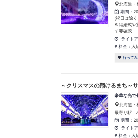
北海道・
期間：
2
(祝日は除く)
※結婚式や
て要確認
ライト
料金：
入
行ってみ
～クリスマスの翔けるまち～
豪華な光で
北海道・
最寄り駅：バ
期間：
2
ライト
料金：
入