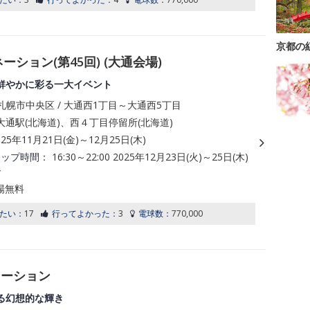
京都の
ション(第45回) (大通会場)
鮮やかに彩る一大イベント
札幌市中央区 / 大通西1丁目～大通西5丁目
通駅(北海道)、西４丁目停留所(北海道)
025年11月21日(金)～12月25日(木)
アップ時間：
16:30～22:00 2025年12月23日(火)～25日(木)
で
場無料
たい：
17
行ってよかった：
3
電球数：
770,000
ネーション
る幻想的な輝き