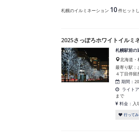
10
札幌のイルミネーション
件ヒット
2025さっぽろホワイトイルミネ
札幌駅前の
北海道・
最寄り駅：さ
４丁目停留所
期間：
2
ライト
まで
料金：
入
行ってみ