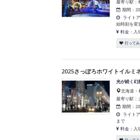
最寄り駅：札
期間：
2
ライト
始時刻を変
料金：
入
行ってみ
2025さっぽろホワイトイルミネ
光が続く幻
北海道・札
最寄り駅：大
期間：
2
ライト
まで
料金：
入
行ってみ