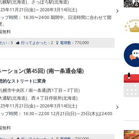
幌駅(北海道)、さっぽろ駅(北海道)
025年11月21日(金)～2026年3月14日(土)
アップ時間：
16:30〜24:00 期間中、日没時間に合わせて開
更。
場無料
たい：
5
行ってよかった：
2
電球数：
770,000
ーション(第45回) (南一条通会場)
想的なストリートに変身
幌市中央区 / 南一条通(西1丁目～3丁目)
通駅(北海道)、西４丁目停留所(北海道)
025年11月21日(金)～2026年3月14日(土)
アップ時間：
16:30～22:00 12月21日(日)～25日(木)は24:00
場無料
たい：
3
行ってよかった：
4
電球数：
770,000