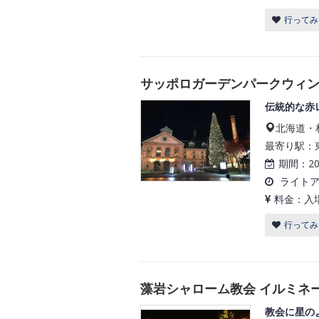
行ってみ
サッポロガーデンパークウィ
伝統的な赤
北海道・
最寄り駅：東
期間：
2
ライト
料金：
入
行ってみ
藻岩シャローム教会 イルミネ
教会に星の