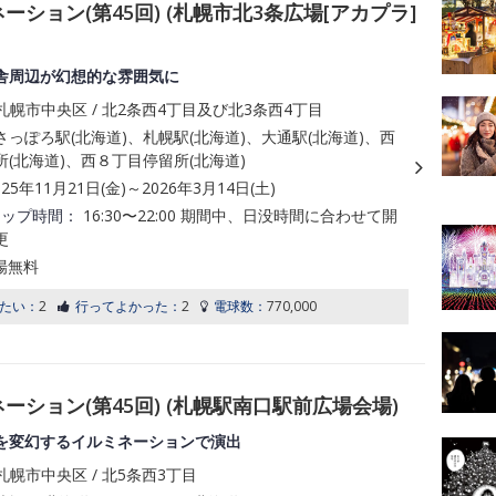
ーション(第45回) (札幌市北3条広場[アカプラ]
舎周辺が幻想的な雰囲気に
幌市中央区 / 北2条西4丁目及び北3条西4丁目
っぽろ駅(北海道)、札幌駅(北海道)、大通駅(北海道)、西
(北海道)、西８丁目停留所(北海道)
025年11月21日(金)～2026年3月14日(土)
アップ時間：
16:30〜22:00 期間中、日没時間に合わせて開
更
場無料
たい：
2
行ってよかった：
2
電球数：
770,000
ーション(第45回) (札幌駅南口駅前広場会場)
を変幻するイルミネーションで演出
幌市中央区 / 北5条西3丁目