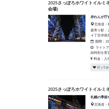
2025さっぽろホワイトイルミネ
会場)
赤れんが庁
北海道・札
最寄り駅：さ
４丁目停留所
期間：
2
ライト
始時刻を変
料金：
入
行ってみ
2025さっぽろホワイトイルミネ
札幌の季節
北海道・札