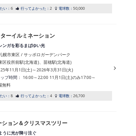
たい：
6
行ってよかった：
2
電球数：
50,000
ンターイルミネーション
レンガを彩るまばゆい光
札幌市東区 / サッポロガーデンパーク
区役所前駅(北海道)、苗穂駅(北海道)
025年11月1日(土)～2026年3月31日(火)
アップ時間：
16:00～22:00 11月1日(土)のみ17:00～
場無料
たい：
8
行ってよかった：
4
電球数：
26,700
ーション＆クリスマスツリー
ように光が降り注ぐ