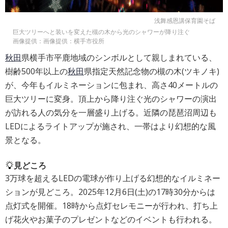
浅舞感恩講保育園そば
巨大ツリーへと装いを変えた槻の木から光のシャワーが降り注ぐ
画像提供：画像提供：横手市役所
秋田
県横手市平鹿地域のシンボルとして親しまれている、
樹齢500年以上の
秋田
県指定天然記念物の槻の木(ツキノキ)
が、今年もイルミネーションに包まれ、高さ40メートルの
巨大ツリーに変身。頂上から降り注ぐ光のシャワーの演出
が訪れる人の気分を一層盛り上げる。近隣の琵琶沼周辺も
LEDによるライトアップが施され、一帯はより幻想的な風
景となる。
見どころ
3万球を超えるLEDの電球が作り上げる幻想的なイルミネー
ションが見どころ。2025年12月6日(土)の17時30分からは
点灯式を開催。18時から点灯セレモニーが行われ、打ち上
げ花火やお菓子のプレゼントなどのイベントも行われる。