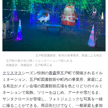
五戸町図書館前、町内の各事業所、家庭による有志
五戸町の夜が光り輝くイルミネーションで彩られる
画像提供：画像提供：五戸町商工会
クリスマス
シーズン恒例の
青森
県五戸町で開催されるイル
ミネーション。五戸町図書館前や町内の事業所、家庭によ
る有志がメイン会場の図書館前広場を色とりどりのイルミ
ネーションで装飾。ツリーをはじめ、アーチや雪だるま、
サンタクロースが登場し、フォトジェニックな写真を一緒
に撮ることができる。商店街だけでなく、一般家庭も参加