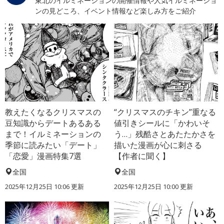
東北のイルミネーションの開催情報や人気イルミネーショ
ンの見どころ、イベント情報など楽しみ方をご紹介
教えたくなるクリスマスの
“クリスマスのチキン”重なる
豆知識からデートあるある
値引きシールに「かわいそ
まで！イルミネーションの
う…」残酷さとあたたかさを
季節に読みたい「デート」
描いた漫画が心に刺さる
「恋愛」漫画特集7選
【作者に聞く】
全国
全国
2025年12月25日 10:06 更新
2025年12月25日 10:00 更新