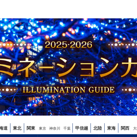
海道
東北
関東
甲信越
北陸
東海
関西
東京
神奈川
千葉
大