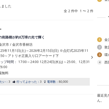
しました
全 2 件中 1 〜 2 件
ー
の街路樹が約8万球の光で輝く
金
1
沢市 / 金沢市香林坊
敦
2
025年11月1日(土)～2026年2月15日(日) ※点灯式2025年11
環
3
16:50～アトリオ正面入り口アーケード下
アップ時間：
17:00～24:00 12月24日(水)は～25:00、12月31
西
4
6:00
場無料
たい：
3
行ってよかった：
3
電球数：
80,000
最近見
ん。