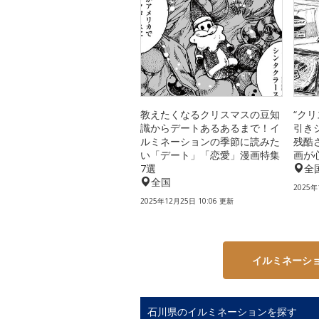
教えたくなるクリスマスの豆知
“ク
識からデートあるあるまで！イ
引き
ルミネーションの季節に読みた
残酷
い「デート」「恋愛」漫画特集
画が
7選
全
全国
2025年
2025年12月25日 10:06 更新
イルミネーシ
石川県のイルミネーションを探す