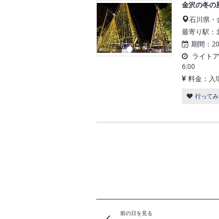
金沢の冬の
石川県・
最寄り駅：北
期間：
2
ライト
6:00
料金：
入
行ってみ
前の日を見る