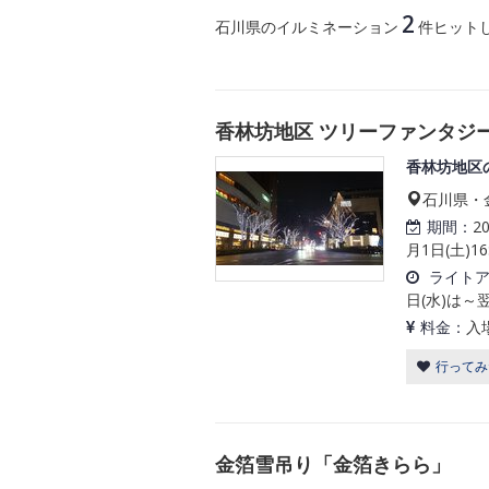
2
石川県のイルミネーション
件ヒット
香林坊地区 ツリーファンタジ
香林坊地区
石川県・金
期間：
2
月1日(土)
ライト
日(水)は～翌
料金：
入
行ってみ
金箔雪吊り「金箔きらら」