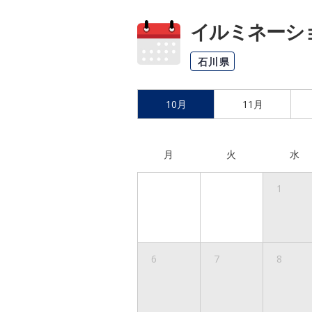
イルミネーション
石川県
10月
11月
月
火
水
1
6
7
8