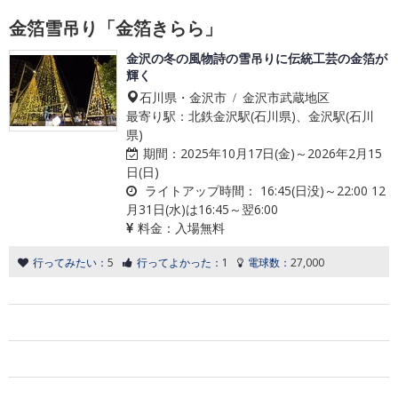
金箔雪吊り「金箔きらら」
金沢の冬の風物詩の雪吊りに伝統工芸の金箔が
輝く
石川県・金沢市 / 金沢市武蔵地区
最寄り駅：北鉄金沢駅(石川県)、金沢駅(石川
県)
期間：
2025年10月17日(金)～2026年2月15
日(日)
ライトアップ時間：
16:45(日没)～22:00 12
月31日(水)は16:45～翌6:00
料金：
入場無料
行ってみたい：
5
行ってよかった：
1
電球数：
27,000