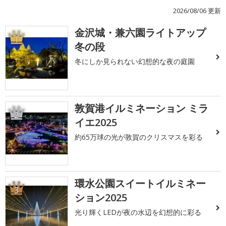
2026/08/06 更新
金沢城・兼六園ライトアップ
1
冬の段
冬にしか見られない幻想的な夜の庭園
敦賀港イルミネーション ミラ
2
イエ2025
約65万球の光が敦賀のクリスマスを彩る
環水公園スイートイルミネー
3
ション2025
光り輝くLEDが夜の水辺を幻想的に彩る