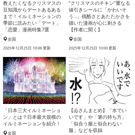
教えたくなるクリスマスの
“クリスマスのチキン”重なる
豆知識からデートあるある
値引きシールに「かわいそ
まで！イルミネーションの
う…」残酷さとあたたかさを
季節に読みたい「デート」
描いた漫画が心に刺さる
「恋愛」漫画特集7選
【作者に聞く】
全国
全国
2025年12月25日 10:06 更新
2025年12月25日 10:00 更新
「日本三大イルミネーショ
【ゐさんまとめ】「水でい
ン」とは？日本最大規模の
いです」や「箸の持ち方」
イルミネーションを紹介！
「似合う服と似合わない
服」などを収録
全国