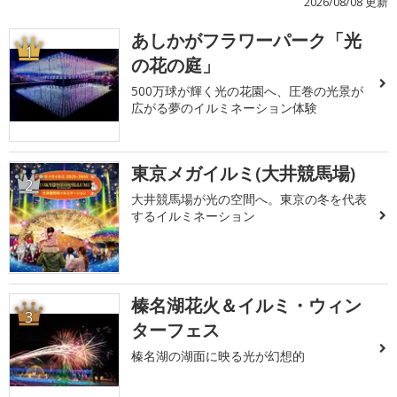
2026/08/08 更新
あしかがフラワーパーク「光
1
の花の庭」
500万球が輝く光の花園へ、圧巻の光景が
広がる夢のイルミネーション体験
東京メガイルミ(大井競馬場)
2
大井競馬場が光の空間へ。東京の冬を代表
するイルミネーション
榛名湖花火＆イルミ・ウィン
3
ターフェス
榛名湖の湖面に映る光が幻想的