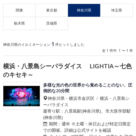
関東
東京都
神奈川県
埼玉県
栃木県
茨城県
1
神奈川県のイルミネーション
件ヒットしました
全 1 件中 1 〜 1 件
横浜・八景島シーパラダイス LIGHTIA～七色
のキセキ～
多様な光の色の世界から覚めることのない、圧
倒的な20分間
神奈川県・横浜市金沢区 / 横浜・八景島シ
ーパラダイス
最寄り駅：八景島駅(神奈川県)、市大医学部駅
(神奈川県)
期間：
通年 ※土曜・休日および特定日限定
での開催。詳細は公式サイトを確認