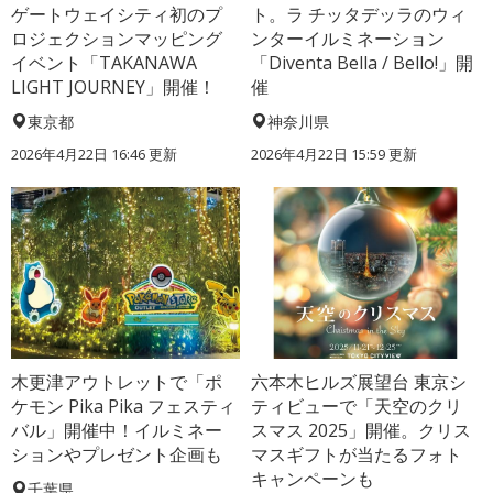
ゲートウェイシティ初のプ
ト。ラ チッタデッラのウィ
ロジェクションマッピング
ンターイルミネーション
イベント「TAKANAWA
「Diventa Bella / Bello!」開
LIGHT JOURNEY」開催！
催
東京都
神奈川県
2026年4月22日 16:46 更新
2026年4月22日 15:59 更新
木更津アウトレットで「ポ
六本木ヒルズ展望台 東京シ
ケモン Pika Pika フェスティ
ティビューで「天空のクリ
バル」開催中！イルミネー
スマス 2025」開催。クリス
ションやプレゼント企画も
マスギフトが当たるフォト
キャンペーンも
千葉県