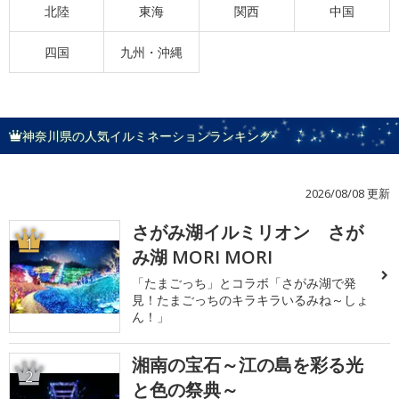
北陸
東海
関西
中国
四国
九州・沖縄
神奈川県の人気イルミネーションランキング
2026/08/08 更新
さがみ湖イルミリオン さが
1
み湖 MORI MORI
「たまごっち」とコラボ「さがみ湖で発
見！たまごっちのキラキラいるみね～しょ
ん！」
湘南の宝石～江の島を彩る光
2
と色の祭典～