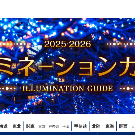
海道
東北
関東
甲信越
北陸
東海
関西
東京
神奈川
千葉
大