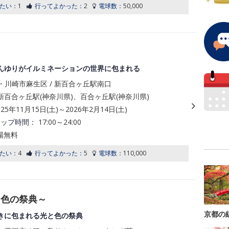
たい：
1
行ってよかった：
2
電球数：
50,000
んゆりがイルミネーションの世界に包まれる
・川崎市麻生区 / 新百合ヶ丘駅南口
新百合ヶ丘駅(神奈川県)、百合ヶ丘駅(神奈川県)
025年11月15日(土)～2026年2月14日(土)
アップ時間：
17:00～24:00
場無料
たい：
4
行ってよかった：
5
電球数：
110,000
と色の祭典～
京都の
きに包まれる光と色の祭典