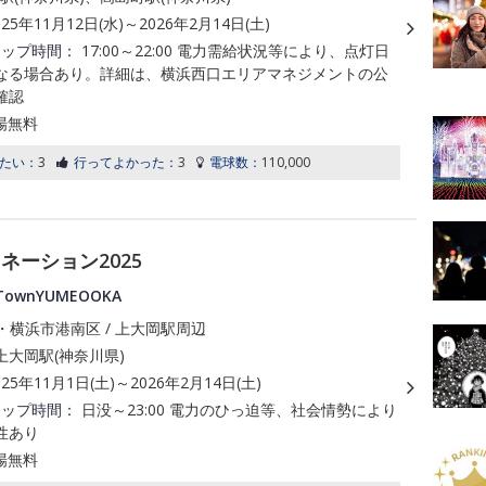
025年11月12日(水)～2026年2月14日(土)
アップ時間：
17:00～22:00 電力需給状況等により、点灯日
なる場合あり。詳細は、横浜西口エリアマネジメントの公
確認
場無料
たい：
3
行ってよかった：
3
電球数：
110,000
ーション2025
TownYUMEOOKA
・横浜市港南区 / 上大岡駅周辺
上大岡駅(神奈川県)
025年11月1日(土)～2026年2月14日(土)
アップ時間：
日没～23:00 電力のひっ迫等、社会情勢により
性あり
場無料