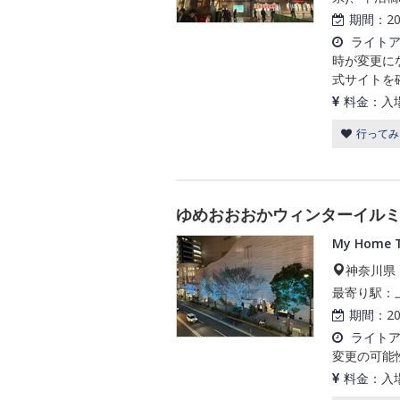
期間：
2
ライト
時が変更に
式サイトを
料金：
入
行ってみ
ゆめおおおかウィンターイルミネ
My Home 
神奈川県
最寄り駅：
期間：
2
ライト
変更の可能
料金：
入