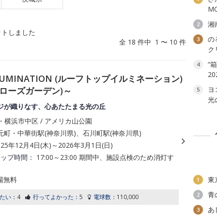
MO
湘
2
ットしました
の
3
全 18 件中 1 〜 10 件
ク
“
4
20
LLUMINATION (ルーフトップイルミネーション)
ナイトローズガーデン)～
ヨ
5
光
ジが織りなす、心あたたまる光の丘
・横浜市中区 / アメリカ山公園
元町・中華街駅(神奈川県)、石川町駅(神奈川県)
025年12月4日(木)～2026年3月1日(日)
アップ時間：
17:00～23:00 期間中、施設点検のため消灯す
場無料
東
1
青
2
たい：
4
行ってよかった：
5
電球数：
110,000
あ
3