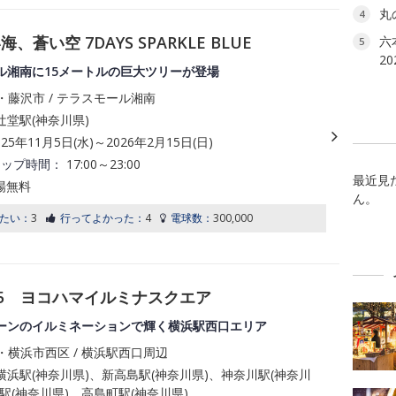
丸
4
い空 7DAYS SPARKLE BLUE
六本
5
2
ル湘南に15メートルの巨大ツリーが登場
・藤沢市 / テラスモール湘南
堂駅(神奈川県)
025年11月5日(水)～2026年2月15日(日)
アップ時間：
17:00～23:00
最近見
場無料
ん。
たい：
3
行ってよかった：
4
電球数：
300,000
25 ヨコハマイルミナスクエア
ーンのイルミネーションで輝く横浜駅西口エリア
・横浜市西区 / 横浜駅西口周辺
浜駅(神奈川県)、新高島駅(神奈川県)、神奈川駅(神奈川
駅(神奈川県)、高島町駅(神奈川県)