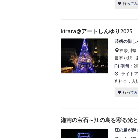
行ってみ
kirara@アートしんゆり2025
芸術の街し
神奈川県
最寄り駅：
期間：
2
ライト
料金：
入
行ってみ
湘南の宝石～江の島を彩る光
江の島が輝