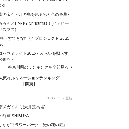
RI
南の宝石～江の島を彩る光と色の祭典～
るるんとHAPPY Christmas！(ハッピー
リスマス)
箱根・すてきな灯り” プロジェクト 2025-
26
コハマミライト2025～みらいを照らす、
のまち～
神奈川県のランキングを全部見る
人気イルミネーションランキング
【関東】
2026/08/07 更新
京メガイルミ(大井競馬場)
の洞窟 SHIBUYA
しかがフラワーパーク「光の花の庭」