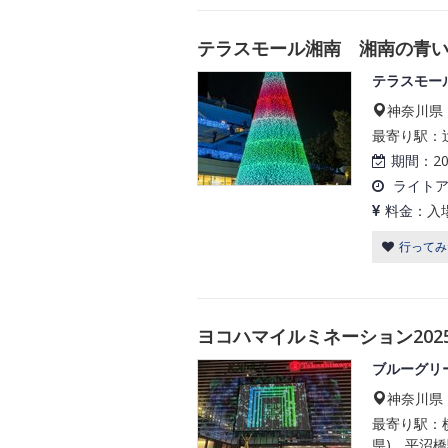
テラスモール湘南 湘南の青い海、蒼
テラスモー
神奈川県
最寄り駅：辻
期間：
2
ライト
料金：
入
行ってみ
ヨコハマイルミネーション20
ブルーグリ
神奈川県
最寄り駅：横
県)、平沼橋