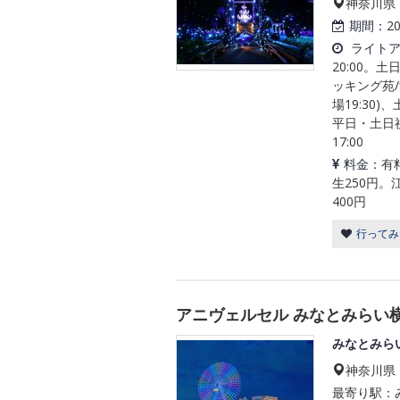
神奈川県
期間：
2
ライト
20:00。土
ッキング苑/
場19:30)
平日・土日祝
17:00
料金：
有
生250円。
400円
行ってみ
アニヴェルセル みなとみらい横浜 “A
みなとみら
神奈川県
最寄り駅：