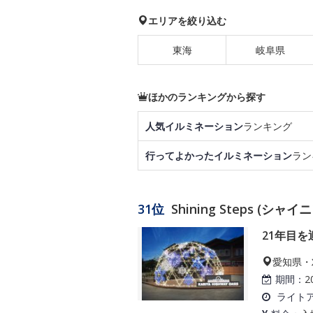
エリアを絞り込む
東海
岐阜県
ほかのランキングから探す
人気イルミネーション
ランキング
行ってよかったイルミネーション
ラン
31位
Shining Steps (シ
21年目
愛知県・
期間：
2
ライト