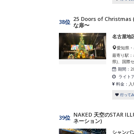
25 Doors of Chri
38位
な扉〜
名古屋地
愛知県・
最寄り駅：
県)、国際セ
期間：
2
ライト
料金：
入
行って
NAKED 天空のSTAR 
39位
ネーション)
シャンパ