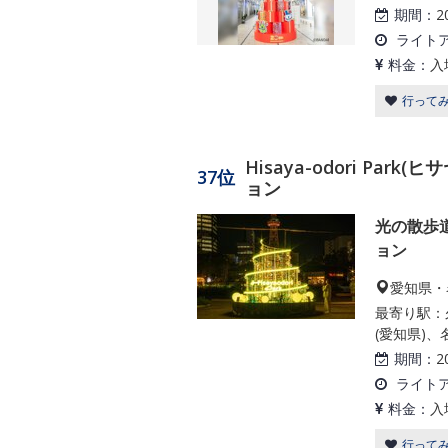
期間：
2
ライト
料金：
入
行って
Hisaya-odori Pa
37位
ョン
光の散歩
ョン
愛知県・
最寄り駅：
(愛知県)、
期間：
2
ライト
料金：
入
行って