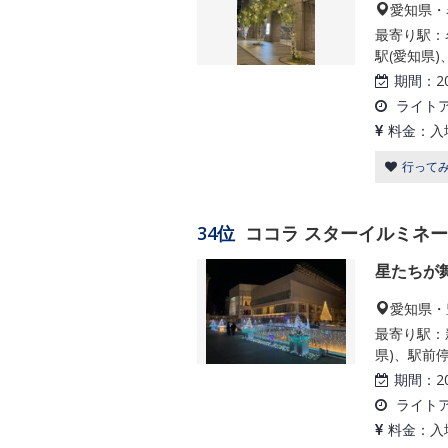
愛知県・
最寄り駅：
駅(愛知県)
期間：
2
ライト
料金：
入
行って
34位
ココラ スターイルミネ
星たちが
愛知県・
最寄り駅：
県)、駅前停
期間：
2
ライト
料金：
入