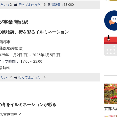
みたい：
2
行ってよかった：
6
電球数：
13,000
グ事業 蒲郡駅
の風物詩、街を彩るイルミネーション
蒲郡市
蒲郡駅(愛知県)
025年11月2日(日)～2026年4月5日(日)
アップ時間：
17:00～23:00
場無料
みたい：
2
行ってよかった：
4
の冬をイルミネーションが彩る
京都の
名古屋市中区