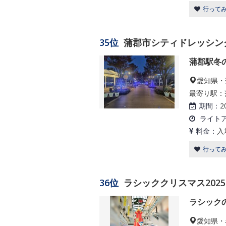
行って
35位
蒲郡市シティドレッシン
蒲郡駅冬
愛知県・
最寄り駅：
期間：
2
ライト
料金：
入
行って
36位
ラシッククリスマス2025
ラシック
愛知県・