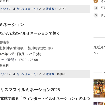
場無料
き
3
平
4
みたい：
2
行ってよかった：
2
電球数：
10,750
ぎ
5
ミネーション
木が8万球のイルミネーションで輝く
碧南市
最近見
北新川駅(愛知県)、新川町駅(愛知県)
ん。
025年12月1日(月)～25日(木)
アップ時間：
17:00～23:00
場無料
みたい：
2
行ってよかった：
2
電球数：
80,000
リスマスイルミネーション2025
の電球で飾る「ウィンター・イルミネーション」の１つ