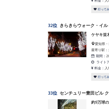
料金：
入
行って
32位
きらきらウォーク・イル
ケヤキ並
愛知県・
最寄り駅：
期間：
2
ライト
料金：
入
行って
33位
センチュリー豊田ビル ク
約9万球