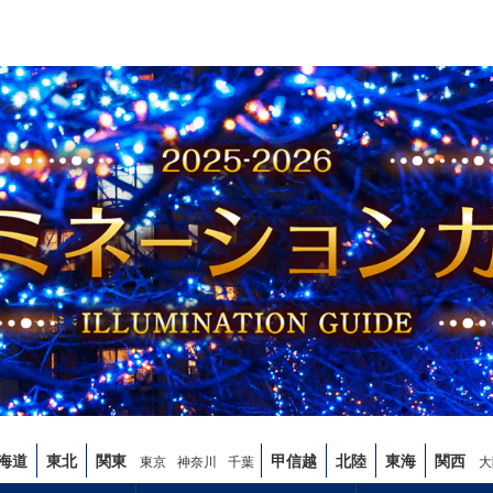
海道
東北
関東
甲信越
北陸
東海
関西
東京
神奈川
千葉
大