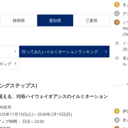
き
1
デ
2
静岡県
愛知県
三重県
ノ
3
No
C
ミ
4
20
行ってみたいイルミネーション
ランキング
名
5
キング
ル
ャイニングステップス)
を迎える、刈谷ハイウェイオアシスのイルミネーション
刈谷市
伊
1
025年11月15日(土)～2026年2月15日(日)
氷
2
アップ時間：
日没～22:00