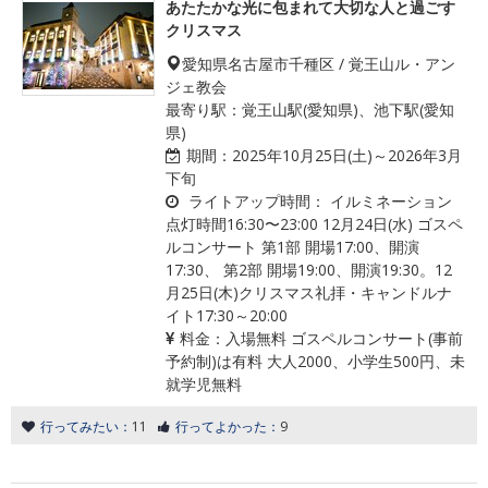
あたたかな光に包まれて大切な人と過ごす
クリスマス
愛知県名古屋市千種区 / 覚王山ル・アン
ジェ教会
最寄り駅：覚王山駅(愛知県)、池下駅(愛知
県)
期間：
2025年10月25日(土)～2026年3月
下旬
ライトアップ時間：
イルミネーション
点灯時間16:30〜23:00 12月24日(水) ゴスペ
ルコンサート 第1部 開場17:00、開演
17:30、 第2部 開場19:00、開演19:30。12
月25日(木)クリスマス礼拝・キャンドルナ
イト17:30～20:00
料金：
入場無料 ゴスペルコンサート(事前
予約制)は有料 大人2000、小学生500円、未
就学児無料
行ってみたい：
11
行ってよかった：
9