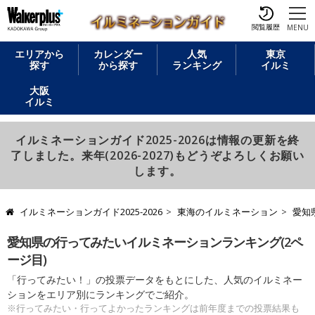
閲覧履歴
MENU
エリアから
カレンダー
人気
東京
探す
から探す
ランキング
イルミ
大阪
イルミ
イルミネーションガイド2025-2026は情報の更新を終
了しました。来年(2026-2027)もどうぞよろしくお願い
します。
イルミネーションガイド2025-2026
東海のイルミネーション
愛知
愛知県の行ってみたいイルミネーションランキング(2ペ
ージ目)
「行ってみたい！」の投票データをもとにした、人気のイルミネー
ションをエリア別にランキングでご紹介。
※行ってみたい・行ってよかったランキングは前年度までの投票結果も