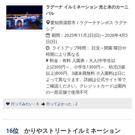
ラグーナ イルミネーション 光と水のカーニ
バル
愛知県蒲郡市 / ラグーナテンボス ラグナ
シア
期間：
2025年11月2日(日)～2026年4月5
日(日)
ライトアップ時間：
日没～閉園 曜日や
時期により異なる
料金：
有料 入園券：大人(中学生以
上)2300円～、小学生1300円～、幼児(3歳
以上)800円、3歳未満無料 ※入園料は日に
よって異なります。詳細は公式サイト等で
ご確認ください。クレジットカードは園内
の一部店舗で使用不可
行ってみたい：
6
行ってよかった：
2
16位
かりやストリートイルミネーション