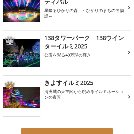
ティバル
星降るひかりの森 ～ひかりのまちの冬物
語～
138タワーパーク 138ウイン
2
ターイルミ2025
公園を彩る40万球の輝き
きよすイルミ2025
3
清洲城の天主閣から眺めるイルミネーショ
ンの夜景