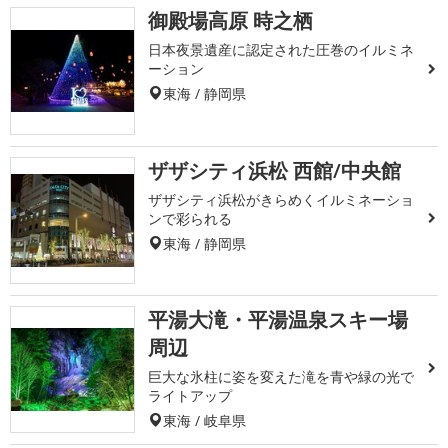
御殿場高原 時之栖
日本夜景遺産に認定された圧巻のイルミネ
ーション
東海 / 静岡県
ザザシティ浜松 西館/中央館
ザザシティ浜松がきらめくイルミネーショ
ンで彩られる
東海 / 静岡県
平湯大滝・平湯温泉スキー場
周辺
巨大な氷柱に姿を変えた滝を青や緑の光で
ライトアップ
東海 / 岐阜県