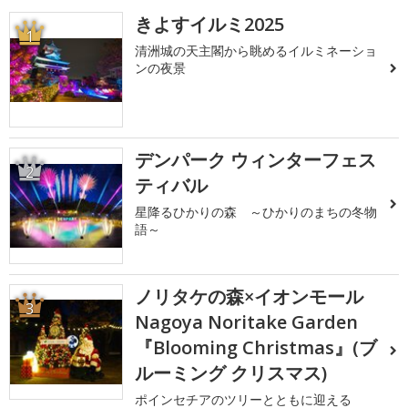
きよすイルミ2025
1
清洲城の天主閣から眺めるイルミネーショ
ンの夜景
デンパーク ウィンターフェス
2
ティバル
星降るひかりの森 ～ひかりのまちの冬物
語～
ノリタケの森×イオンモール
3
Nagoya Noritake Garden
『Blooming Christmas』(ブ
ルーミング クリスマス)
ポインセチアのツリーとともに迎える