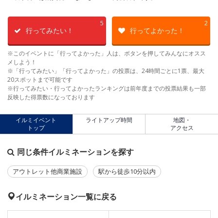
5
2
行ってみたい！
行ってよかった！
※このイベントに「行ってよかった」人は、ボタンを押してみんなにオスス
メしよう！
※「行ってみたい」「行ってよかった」の投票は、24時間ごとに1票、最大
20スポットまで可能です
※行ってみたい・行ってよかったランキングは前年度までの投票結果も一部
反映した得票数になっております
イルミイベント
ライトアップ時間
地図・
トップ
アクセス
同じ条件イルミネーションを探す
アウトレット他商業施設
駅から徒歩10分以内
イルミネーション一覧に戻る