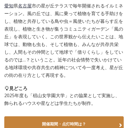
愛知
県
名古屋
市の星が丘テラスで毎年開催されるイルミネ
ーション。風の丘では、風に乗って植物を育てる手助けを
し、植物と共存している鳥や虫＝風使いたちが暮らす丘を
表現し、植物と生き物が集うコミュニティガーデン「風の
丘」を表現していく。この世界観から伝えたいことは、地
球では、動物も虫も、そして植物も、みんなが共存共栄
し、人間もその仲間として地球で「借りくらし」をしてい
るのでは…？ということ。近年の社会情勢で失いかけてい
る地球環境や共存共生の精神について今一度考え、星が丘
の街の在り方として再現する。
見どころ
2025年度も「椙山女学園大学」との協業として実施し、
飾られるハウスや星などは学生たちが制作。
開催期間・点灯時間は？