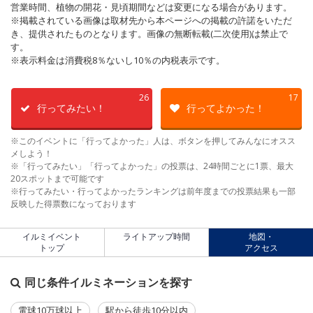
営業時間、植物の開花・見頃期間などは変更になる場合があります。
※掲載されている画像は取材先から本ページへの掲載の許諾をいただ
き、提供されたものとなります。画像の無断転載(二次使用)は禁止で
す。
※表示料金は消費税8％ないし10％の内税表示です。
26
17
行ってみたい！
行ってよかった！
※このイベントに「行ってよかった」人は、ボタンを押してみんなにオスス
メしよう！
※「行ってみたい」「行ってよかった」の投票は、24時間ごとに1票、最大
20スポットまで可能です
※行ってみたい・行ってよかったランキングは前年度までの投票結果も一部
反映した得票数になっております
イルミイベント
ライトアップ時間
地図・
トップ
アクセス
同じ条件イルミネーションを探す
電球10万球以上
駅から徒歩10分以内