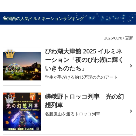
関西の人気イルミネーションランキング
2026/08/07 更新
びわ湖大津館 2025 イルミネ
1
ーション「夜のびわ湖に輝く
いきものたち」
学生が手がける約15万球の光のアート
嵯峨野トロッコ列車 光の幻
2
想列車
名勝嵐山を渡るトロッコ列車