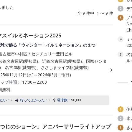
しました
デ
2
全 9 件中 1 〜 9 件
ノ
3
No
C
スイルミネーション2025
ミ
4
電球で飾る「ウィンター・イルミネーション」の１つ
20
名古屋市中村区 / センチュリー豊田ビル
名
5
ル
名鉄名古屋駅(愛知県)、近鉄名古屋駅(愛知県)、国際センタ
)、名古屋駅(愛知県)、ささしまライブ駅(愛知県)
025年11月12日(水)～2026年3月1日(日)
アップ時間：
17:00～23:00
場無料
たい：
2
行ってよかった：
3
電球数：
90,000
伊
1
氷
2
TY 「ひつじのショーン」アニバーサリーライトアップ
き
3