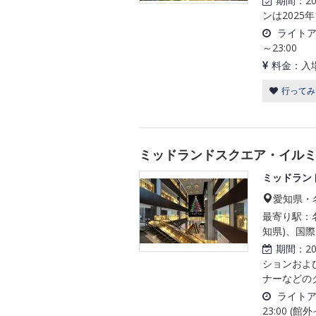
期間：
2
ンは2025年
ライト
～23:00
料金：
入
行ってみ
ミッドランドスクエア・イルミネ
ミッドラン
愛知県・
最寄り駅：名
知県)、国際
期間：
2
ションおよ
ナーなどのク
ライト
23:00 (