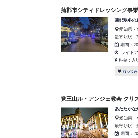
蒲郡市シティドレッシング事業
蒲郡駅冬の
愛知県・蒲
最寄り駅：蒲
期間：
2
ライト
料金：
入
行ってみ
覚王山ル・アンジェ教会 クリス
あたたかな
愛知県・
最寄り駅：覚
期間：
2