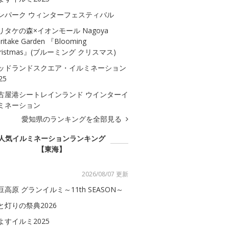
ンパーク ウィンターフェスティバル
リタケの森×イオンモール Nagoya
ritake Garden 『Blooming
hristmas』(ブルーミング クリスマス)
ッドランドスクエア・イルミネーション
25
古屋港シートレインランド ウインターイ
ミネーション
愛知県のランキングを全部見る
人気イルミネーションランキング
【東海】
2026/08/07 更新
豆高原 グランイルミ～11th SEASON～
と灯りの祭典2026
よすイルミ2025