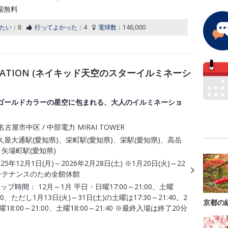
場無料
たい：
8
行ってよかった：
4
電球数：
146,000
MINATION (ネイキッド天空のスターイルミネーシ
ゴールドカラーの星空に包まれる、大人のイルミネーショ
古屋市中区 / 中部電力 MIRAI TOWER
屋大通駅(愛知県)、栄町駅(愛知県)、栄駅(愛知県)、高岳
、矢場町駅(愛知県)
025年12月1日(月)～2026年2月28日(土) ※1月20日(火)～22
メンテナンスのため全館休館
アップ時間：
12月～1月 平日・日曜17:00～21:00、土曜
:40、ただし1月13日(火)～31日(土)の土曜は17:30～21:40。2
京都の
18:00～21:00、土曜18:00～21:40 ※最終入場は終了20分