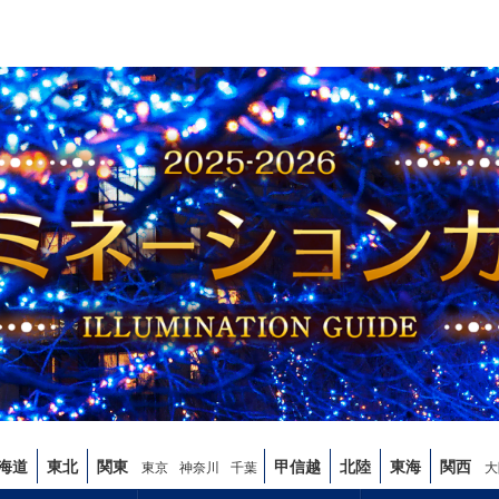
海道
東北
関東
甲信越
北陸
東海
関西
東京
神奈川
千葉
大