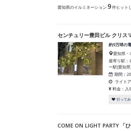
9
愛知県のイルミネーション
件ヒット
センチュリー豊田ビル クリスマ
約9万球の
愛知県・
最寄り駅：
ー駅(愛知県
期間：
2
ライト
料金：
入
行ってみ
COME ON LIGHT PAR