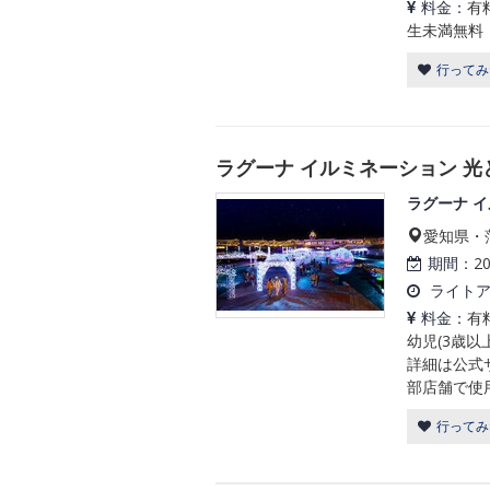
料金：
有
生未満無料
行ってみ
ラグーナ イルミネーション 
ラグーナ 
愛知県・
期間：
2
ライト
料金：
有
幼児(3歳以
詳細は公式
部店舗で使
行ってみ