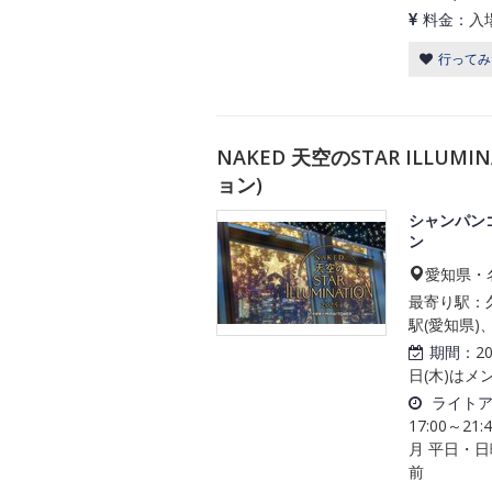
料金：
入
行ってみ
NAKED 天空のSTAR ILLU
ョン)
シャンパン
ン
愛知県・名
最寄り駅：久
駅(愛知県)
期間：
2
日(木)は
ライト
17:00～21
月 平日・日曜
前