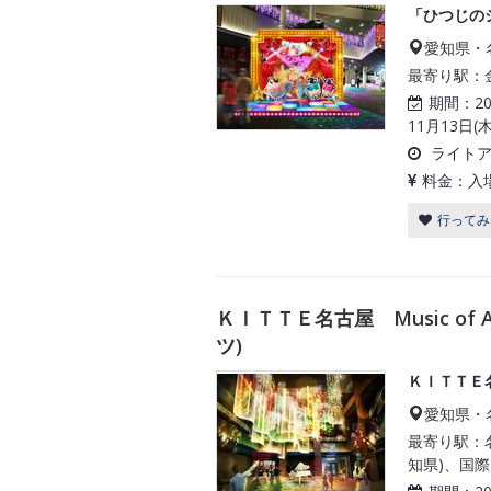
「ひつじの
愛知県・
最寄り駅：金
期間：
2
11月13日(木
ライト
料金：
入
行ってみ
ＫＩＴＴＥ名古屋 Music of 
ツ)
ＫＩＴＴＥ名古
愛知県・
最寄り駅：名
知県)、国際