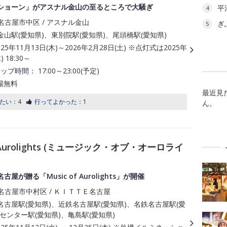
ショーン」がアスナル金山の至るところで大騒ぎ
平
4
名古屋市中区 / アスナル金山
ぎ
5
山駅(愛知県)、東別院駅(愛知県)、尾頭橋駅(愛知県)
025年11月13日(木)～2026年2月28日(土) ※点灯式は2025年
) 18:30～
アップ時間：
17:00～23:00(予定)
場無料
最近見
たい：
4
行ってよかった：
1
ん。
Aurolights (ミュージック・オブ・オーロライ
屋が贈る「Music of Aurolights」が開催
名古屋市中村区 / ＫＩＴＴＥ名古屋
古屋駅(愛知県)、近鉄名古屋駅(愛知県)、名鉄名古屋駅(愛
センター駅(愛知県)、亀島駅(愛知県)