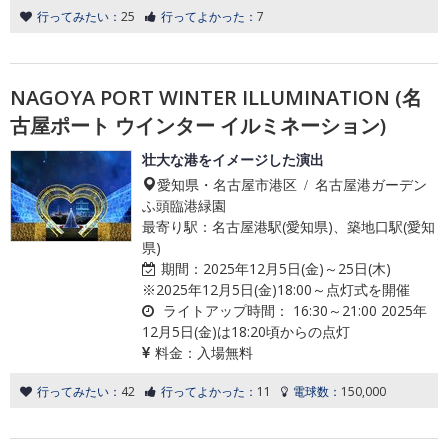
行ってみたい：
25
行ってよかった：
7
NAGOYA PORT WINTER ILLUMINATION (名
古屋ポート ウインター イルミネーション)
壮大な港をイメージした演出
愛知県・名古屋市港区 / 名古屋港ガーデン
ふ頭臨港緑園
最寄り駅：名古屋港駅(愛知県)、築地口駅(愛知
県)
期間：
2025年12月5日(金)～25日(木)
※2025年12月5日(金)18:00～点灯式を開催
ライトアップ時間：
16:30～21:00 2025年
12月5日(金)は18:20頃からの点灯
料金：
入場無料
行ってみたい：
42
行ってよかった：
11
電球数：
150,000