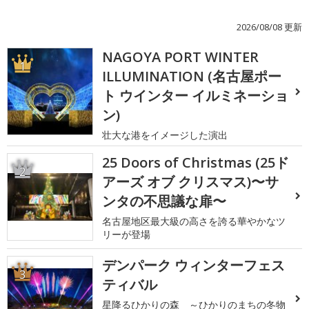
2026/08/08 更新
NAGOYA PORT WINTER
1
ILLUMINATION (名古屋ポー
ト ウインター イルミネーショ
ン)
壮大な港をイメージした演出
25 Doors of Christmas (25ド
2
アーズ オブ クリスマス)〜サ
ンタの不思議な扉〜
名古屋地区最大級の高さを誇る華やかなツ
リーが登場
デンパーク ウィンターフェス
3
ティバル
星降るひかりの森 ～ひかりのまちの冬物