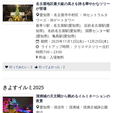
名古屋地区最大級の高さを誇る華やかなツリー
が登場
愛知県・名古屋市中村区 / JRセントラルタ
ワーズ・JRゲートタワー
最寄り駅：名古屋駅(愛知県)、近鉄名古屋駅(愛
知県)、名鉄名古屋駅(愛知県)、国際センター駅
(愛知県)、亀島駅(愛知県)
期間：
2025年11月12日(水)～12月25日(木)
ライトアップ時間：
クリスマスツリー点灯
時間7:00～23:00
料金：
入場無料
行ってみたい：
2
行ってよかった：
2
きよすイルミ2025
清洲城の天主閣から眺めるイルミネーションの
夜景
愛知県・清須市 / 清洲城・清洲古城跡公園
周辺