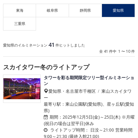
東海
岐阜県
静岡県
愛知県
三重県
41
愛知県のイルミネーション
件ヒットしました
全 41 件中 1 〜 10 件
スカイタワー冬のライトアップ
タワーを彩る期間限定ツリー型イルミネーショ
ン
愛知県・名古屋市千種区 / 東山スカイタワ
ー
最寄り駅：東山公園駅(愛知県)、星ヶ丘駅(愛知
県)
期間：
2025年12月5日(金)～25日(木) ※月曜
(祝日の場合は翌平日)休み
ライトアップ時間：
日没～21:00 営業時間
9:00～21:30 (最終入館21:00)