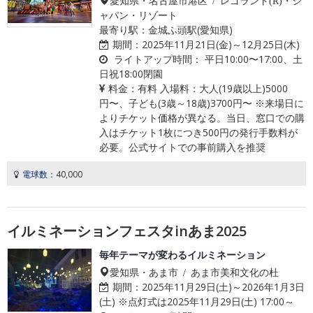
愛知県・名古屋市港区 / レゴランド(R)・ジ
ャパン・リゾート
最寄り駅：金城ふ頭駅(愛知県)
期間：
2025年11月21日(金)～12月25日(木)
ライトアップ時間：
平日10:00〜17:00、土
日祝18:00閉園
料金：
有料 入場料：大人(19歳以上)5000
円〜、子ども(3歳～18歳)3700円〜 ※来場日に
よりチケット価格が異なる。当日、窓口での購
入はチケット1枚につき500円の発行手数料が
必要。公式サイトでの事前購入を推奨
電球数：
40,000
イルミネーションフェスタinあま2025
毎年テーマが変わるイルミネーション
愛知県・あま市 / あま市美和文化の杜
期間：
2025年11月29日(土)～2026年1月3日
(土) ※点灯式は2025年11月29日(土) 17:00～