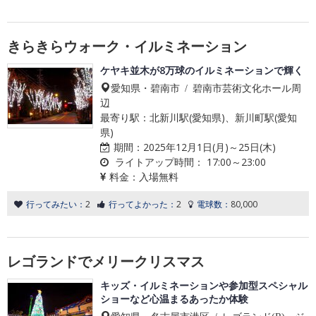
きらきらウォーク・イルミネーション
ケヤキ並木が8万球のイルミネーションで輝く
愛知県・碧南市 / 碧南市芸術文化ホール周
辺
最寄り駅：北新川駅(愛知県)、新川町駅(愛知
県)
期間：
2025年12月1日(月)～25日(木)
ライトアップ時間：
17:00～23:00
料金：
入場無料
行ってみたい：
2
行ってよかった：
2
電球数：
80,000
レゴランドでメリークリスマス
キッズ・イルミネーションや参加型スペシャル
ショーなど心温まるあったか体験