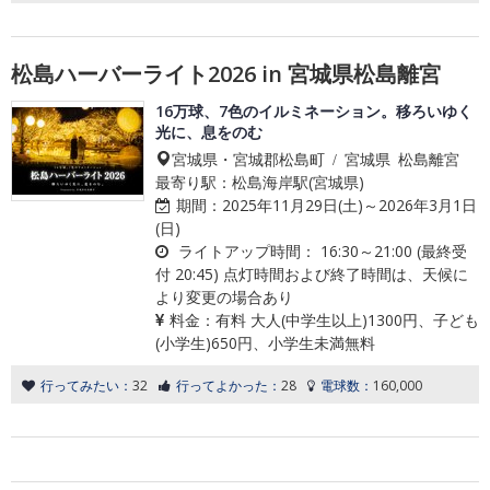
松島ハーバーライト2026 in 宮城県松島離宮
16万球、7色のイルミネーション。移ろいゆく
光に、息をのむ
宮城県・宮城郡松島町 / 宮城県 松島離宮
最寄り駅：松島海岸駅(宮城県)
期間：
2025年11月29日(土)～2026年3月1日
(日)
ライトアップ時間：
16:30～21:00 (最終受
付 20:45) 点灯時間および終了時間は、天候に
より変更の場合あり
料金：
有料 大人(中学生以上)1300円、子ども
(小学生)650円、小学生未満無料
行ってみたい：
32
行ってよかった：
28
電球数：
160,000