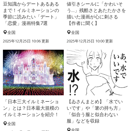
豆知識からデートあるある
値引きシールに「かわいそ
まで！イルミネーションの
う…」残酷さとあたたかさを
季節に読みたい「デート」
描いた漫画が心に刺さる
「恋愛」漫画特集7選
【作者に聞く】
全国
全国
2025年12月25日 10:06 更新
2025年12月25日 10:00 更新
「日本三大イルミネーショ
【ゐさんまとめ】「水でい
ン」とは？日本最大規模の
いです」や「箸の持ち方」
イルミネーションを紹介！
「似合う服と似合わない
服」などを収録
全国
全国