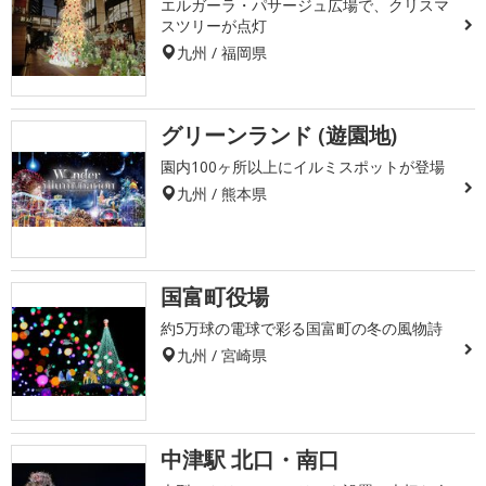
エルガーラ・パサージュ広場で、クリスマ
スツリーが点灯
九州 / 福岡県
グリーンランド (遊園地)
園内100ヶ所以上にイルミスポットが登場
九州 / 熊本県
国富町役場
約5万球の電球で彩る国富町の冬の風物詩
九州 / 宮崎県
中津駅 北口・南口