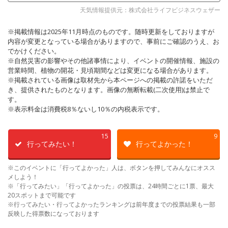
天気情報提供元：株式会社ライフビジネスウェザー
※掲載情報は2025年11月時点のものです。随時更新をしておりますが
内容が変更となっている場合がありますので、事前にご確認のうえ、お
でかけください。
※自然災害の影響やその他諸事情により、イベントの開催情報、施設の
営業時間、植物の開花・見頃期間などは変更になる場合があります。
※掲載されている画像は取材先から本ページへの掲載の許諾をいただ
き、提供されたものとなります。画像の無断転載(二次使用)は禁止で
す。
※表示料金は消費税8％ないし10％の内税表示です。
15
9
行ってみたい！
行ってよかった！
※このイベントに「行ってよかった」人は、ボタンを押してみんなにオスス
メしよう！
※「行ってみたい」「行ってよかった」の投票は、24時間ごとに1票、最大
20スポットまで可能です
※行ってみたい・行ってよかったランキングは前年度までの投票結果も一部
反映した得票数になっております