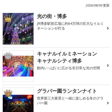
2026/08/09 更新
光の街・博多
1
JR博多駅前広場に約64万球の壮大なイルミ
ネーションが灯る
キャナルイルミネーション
2
キャナルシティ博多
館内いっぱいに広がる非日常な光の空間
グラバー園ランタンナイト
3
世界新三大夜景と一緒に楽しめる冬のグラ
バー園