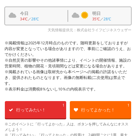
今日
明日
34℃
／
28℃
35℃
／
28℃
天気情報提供元：株式会社ライフビジネスウェザー
※掲載情報は2025年12月時点のものです。随時更新をしておりますが
内容が変更となっている場合がありますので、事前にご確認のうえ、お
でかけください。
※自然災害の影響やその他諸事情により、イベントの開催情報、施設の
営業時間、植物の開花・見頃期間などは変更になる場合があります。
※掲載されている画像は取材先から本ページへの掲載の許諾をいただ
き、提供されたものとなります。画像の無断転載(二次使用)は禁止で
す。
※表示料金は消費税8％ないし10％の内税表示です。
1
1
行ってみたい！
行ってよかった！
※このイベントに「行ってよかった」人は、ボタンを押してみんなにオスス
メしよう！
※「行ってみたい」「行ってよかった」の投票は、24時間ごとに1票、最大