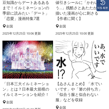
豆知識からデートあるある
値引きシールに「かわいそ
まで！イルミネーションの
う…」残酷さとあたたかさを
閲覧履歴
季節に読みたい「デート」
描いた漫画が心に刺さる
「恋愛」漫画特集7選
【作者に聞く】
全国
全国
2025年12月25日 10:06 更新
2025年12月25日 10:00 更新
「日本三大イルミネーショ
【ゐさんまとめ】「水でい
ン」とは？日本最大規模の
いです」や「箸の持ち方」
イルミネーションを紹介！
「似合う服と似合わない
服」などを収録
全国
全国