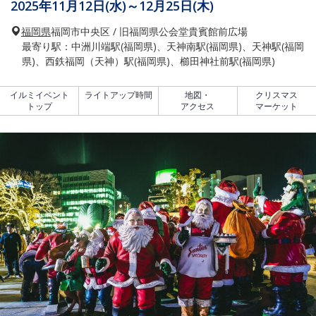
2025年11月12日(水)～12月25日(木)
福岡県
福岡市中央区 / 旧福岡県公会堂貴賓館前広場
最寄り駅：中洲川端駅(福岡県)、天神南駅(福岡県)、天神駅(福岡
県)、西鉄福岡（天神）駅(福岡県)、櫛田神社前駅(福岡県)
イルミイベント
ライトアップ時間
地図・
クリスマス
トップ
アクセス
マーケット