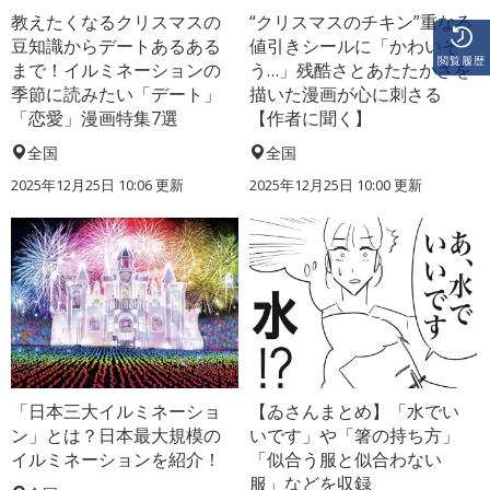
教えたくなるクリスマスの
“クリスマスのチキン”重なる
豆知識からデートあるある
値引きシールに「かわいそ
閲覧履歴
まで！イルミネーションの
う…」残酷さとあたたかさを
季節に読みたい「デート」
描いた漫画が心に刺さる
「恋愛」漫画特集7選
【作者に聞く】
全国
全国
2025年12月25日 10:06 更新
2025年12月25日 10:00 更新
「日本三大イルミネーショ
【ゐさんまとめ】「水でい
ン」とは？日本最大規模の
いです」や「箸の持ち方」
イルミネーションを紹介！
「似合う服と似合わない
服」などを収録