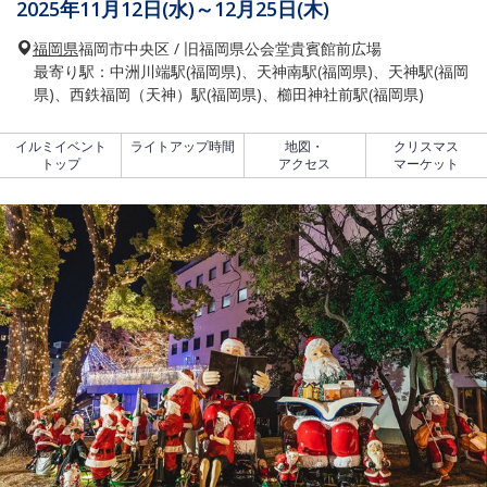
2025年11月12日(水)～12月25日(木)
福岡県
福岡市中央区 / 旧福岡県公会堂貴賓館前広場
最寄り駅：中洲川端駅(福岡県)、天神南駅(福岡県)、天神駅(福岡
県)、西鉄福岡（天神）駅(福岡県)、櫛田神社前駅(福岡県)
イルミイベント
ライトアップ時間
地図・
クリスマス
トップ
アクセス
マーケット