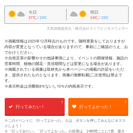
今日
明日
37℃
／
29℃
34℃
／
29℃
天気情報提供元：株式会社ライフビジネスウェザー
※掲載情報は2025年12月時点のものです。随時更新をしておりますが
内容が変更となっている場合がありますので、事前にご確認のうえ、お
でかけください。
※自然災害の影響やその他諸事情により、イベントの開催情報、施設の
営業時間、植物の開花・見頃期間などは変更になる場合があります。
※掲載されている画像は取材先から本ページへの掲載の許諾をいただ
き、提供されたものとなります。画像の無断転載(二次使用)は禁止で
す。
※表示料金は消費税8％ないし10％の内税表示です。
1
1
行ってみたい！
行ってよかった！
※このイベントに「行ってよかった」人は、ボタンを押してみんなにオスス
メしよう！
※「行ってみたい」「行ってよかった」の投票は、24時間ごとに1票、最大