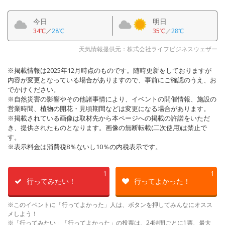
今日
明日
34℃
／
28℃
35℃
／
28℃
天気情報提供元：株式会社ライフビジネスウェザー
※掲載情報は2025年12月時点のものです。随時更新をしておりますが
内容が変更となっている場合がありますので、事前にご確認のうえ、お
でかけください。
※自然災害の影響やその他諸事情により、イベントの開催情報、施設の
営業時間、植物の開花・見頃期間などは変更になる場合があります。
※掲載されている画像は取材先から本ページへの掲載の許諾をいただ
き、提供されたものとなります。画像の無断転載(二次使用)は禁止で
す。
※表示料金は消費税8％ないし10％の内税表示です。
1
1
行ってみたい！
行ってよかった！
※このイベントに「行ってよかった」人は、ボタンを押してみんなにオスス
メしよう！
※「行ってみたい」「行ってよかった」の投票は、24時間ごとに1票、最大