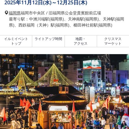
2025年11月12日(水)～12月25日(木)
福岡県
福岡市中央区 / 旧福岡県公会堂貴賓館前広場
最寄り駅：中洲川端駅(福岡県)、天神南駅(福岡県)、天神駅(福岡
県)、西鉄福岡（天神）駅(福岡県)、櫛田神社前駅(福岡県)
イルミイベント
ライトアップ時間
地図・
クリスマス
トップ
アクセス
マーケット