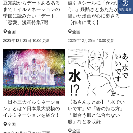
豆知識からデートあるある
値引きシールに「かわいそ
まで！イルミネーションの
う…」残酷さとあたたかさを
閲覧履歴
季節に読みたい「デート」
描いた漫画が心に刺さる
「恋愛」漫画特集7選
【作者に聞く】
全国
全国
2025年12月25日 10:06 更新
2025年12月25日 10:00 更新
「日本三大イルミネーショ
【ゐさんまとめ】「水でい
ン」とは？日本最大規模の
いです」や「箸の持ち方」
イルミネーションを紹介！
「似合う服と似合わない
服」などを収録
全国
全国
2025年12月22日 15:32 更新