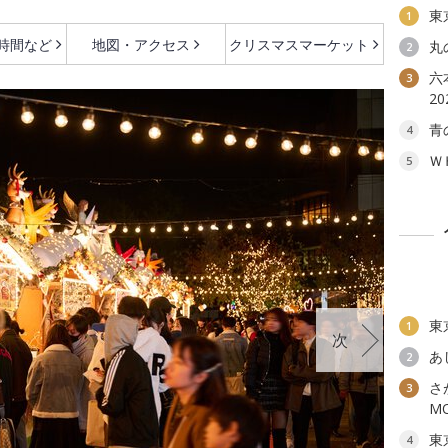
東
1
時間など
地図・アクセス
クリスマスマーケット
丸
2
六本
3
2
青
4
Ｗ
5
東
1
次
あ
2
さ
3
MO
東
4