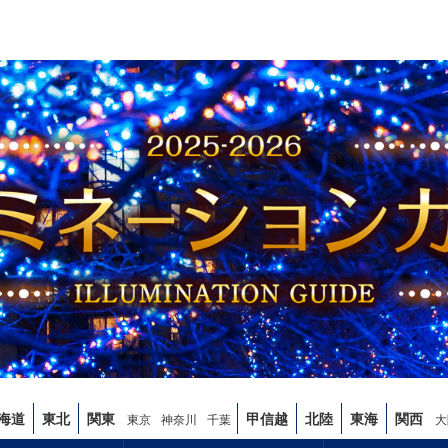
海道
東北
関東
甲信越
北陸
東海
関西
東京
神奈川
千葉
大