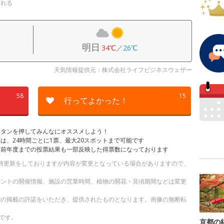
される
明日
34℃
／
26℃
天気情報提供元：株式会社ライフビジネスウェザー
58
15
行ってよかった！
ボタンを押してみんなにオススメしよう！
は、24時間ごとに1票、最大20スポットまで可能です
は前年度までの投票結果も一部反映した得票数になっております
。随時更新をしておりますが内容が変更となっている場合がありますので、
ベントの開催情報、施設の営業時間、植物の開花・見頃期間などは変更
への掲載の許諾をいただき、提供されたものとなります。画像の無断転
です。
京都の