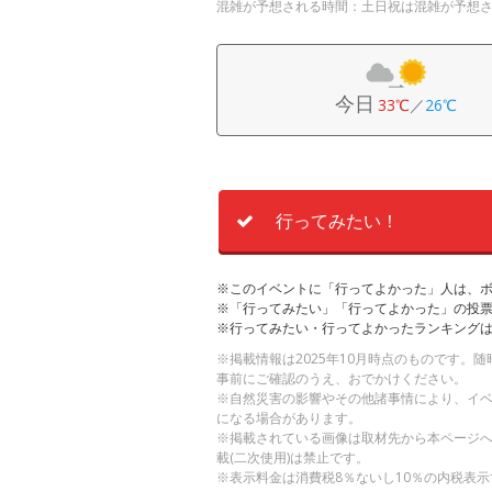
混雑が予想される時間：土日祝は混雑が予想
今日
33℃
／
26℃
行ってみたい！
※このイベントに「行ってよかった」人は、
※「行ってみたい」「行ってよかった」の投票
※行ってみたい・行ってよかったランキング
※掲載情報は2025年10月時点のものです
事前にご確認のうえ、おでかけください。
※自然災害の影響やその他諸事情により、イ
になる場合があります。
※掲載されている画像は取材先から本ページ
載(二次使用)は禁止です。
※表示料金は消費税8％ないし10％の内税表示