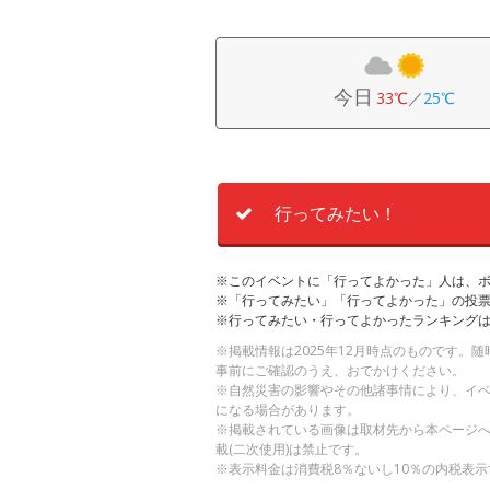
今日
33℃
／
25℃
行ってみたい！
※このイベントに「行ってよかった」人は、
※「行ってみたい」「行ってよかった」の投票
※行ってみたい・行ってよかったランキング
※掲載情報は2025年12月時点のものです
事前にご確認のうえ、おでかけください。
※自然災害の影響やその他諸事情により、イ
になる場合があります。
※掲載されている画像は取材先から本ページ
載(二次使用)は禁止です。
※表示料金は消費税8％ないし10％の内税表示