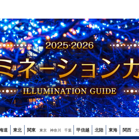
海道
東北
関東
甲信越
北陸
東海
関西
東京
神奈川
千葉
大