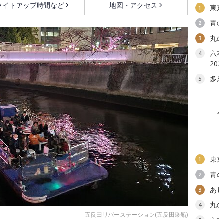
ライトアップ時間など
地図・アクセス
東
1
青
2
丸
3
六本
4
2
多
5
東
1
青
2
あ
3
丸
4
五反田リバーステーション(五反田乗船)