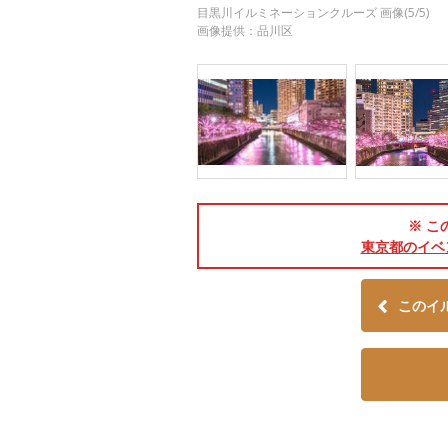
目黒川イルミネーションクルーズ 画像(5/5)
画像提供：品川区
※ こ
東京都のイベ
このイ