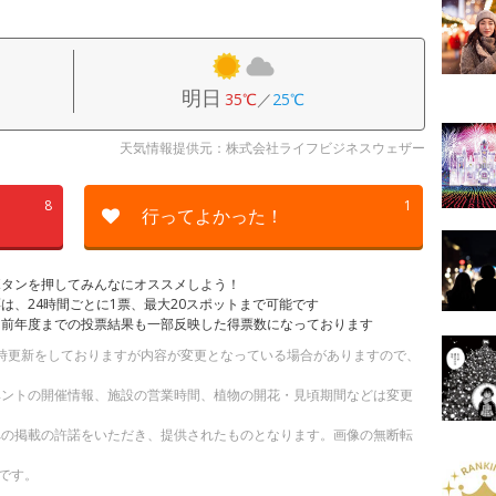
明日
35℃
／
25℃
天気情報提供元：株式会社ライフビジネスウェザー
8
1
行ってよかった！
ボタンを押してみんなにオススメしよう！
は、24時間ごとに1票、最大20スポットまで可能です
は前年度までの投票結果も一部反映した得票数になっております
。随時更新をしておりますが内容が変更となっている場合がありますので、
ベントの開催情報、施設の営業時間、植物の開花・見頃期間などは変更
への掲載の許諾をいただき、提供されたものとなります。画像の無断転
です。