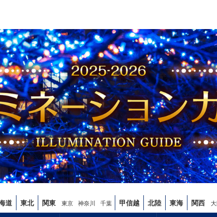
海道
東北
関東
甲信越
北陸
東海
関西
東京
神奈川
千葉
大