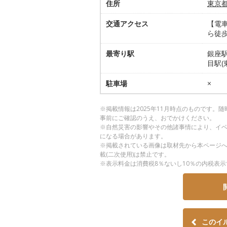
住所
東京
交通アクセス
【電車
ら徒歩
最寄り駅
銀座駅
目駅(
駐車場
×
※掲載情報は2025年11月時点のものです
事前にご確認のうえ、おでかけください。
※自然災害の影響やその他諸事情により、イ
になる場合があります。
※掲載されている画像は取材先から本ページ
載(二次使用)は禁止です。
※表示料金は消費税8％ないし10％の内税表示
このイ