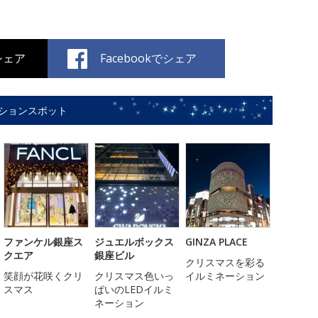
でシェア
Facebookでシェア
ションスポット
ファンケル銀座ス
ジュエルボックス
GINZA PLACE
クエア
銀座ビル
クリスマスを彩る
笑顔が花咲くクリ
クリスマス色いっ
イルミネーション
スマス
ぱいのLEDイルミ
ネーション