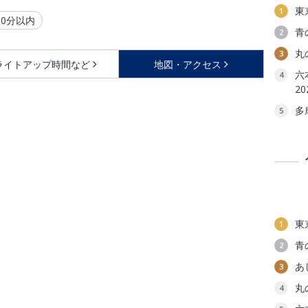
東
1
0分以内
青
2
丸
3
ライトアップ時間など
地図・アクセス
六本
4
2
多
5
東
1
青
2
あ
3
丸
4