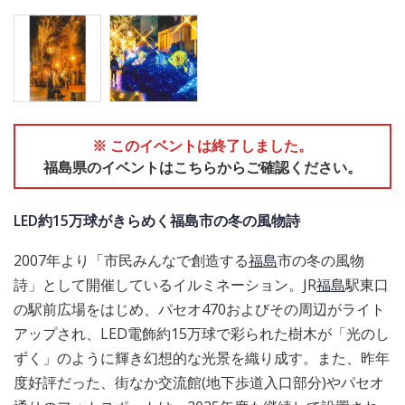
※ このイベントは終了しました。
福島県のイベントはこちらからご確認ください。
LED約15万球がきらめく福島市の冬の風物詩
2007年より「市民みんなで創造する
福島
市の冬の風物
詩」として開催しているイルミネーション。JR
福島
駅東口
の駅前広場をはじめ、パセオ470およびその周辺がライト
アップされ、LED電飾約15万球で彩られた樹木が「光のし
ずく」のように輝き幻想的な光景を織り成す。また、昨年
度好評だった、街なか交流館(地下歩道入口部分)やパセオ