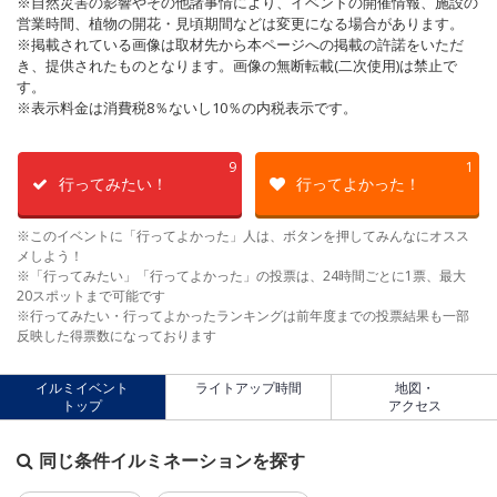
※自然災害の影響やその他諸事情により、イベントの開催情報、施設の
営業時間、植物の開花・見頃期間などは変更になる場合があります。
※掲載されている画像は取材先から本ページへの掲載の許諾をいただ
き、提供されたものとなります。画像の無断転載(二次使用)は禁止で
す。
※表示料金は消費税8％ないし10％の内税表示です。
9
1
行ってみたい！
行ってよかった！
※このイベントに「行ってよかった」人は、ボタンを押してみんなにオスス
メしよう！
※「行ってみたい」「行ってよかった」の投票は、24時間ごとに1票、最大
20スポットまで可能です
※行ってみたい・行ってよかったランキングは前年度までの投票結果も一部
反映した得票数になっております
イルミイベント
ライトアップ時間
地図・
トップ
アクセス
同じ条件イルミネーションを探す