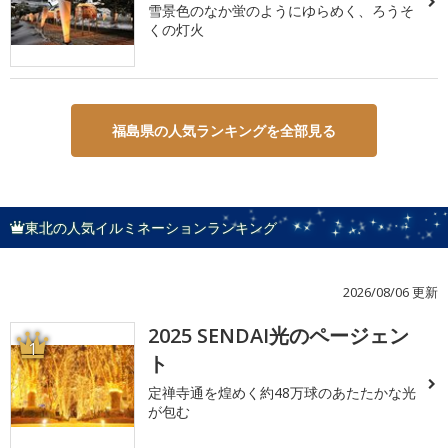
雪景色のなか蛍のようにゆらめく、ろうそ
くの灯火
福島県の人気ランキングを全部見る
東北の人気イルミネーションランキング
2026/08/06 更新
2025 SENDAI光のページェン
1
ト
定禅寺通を煌めく約48万球のあたたかな光
が包む