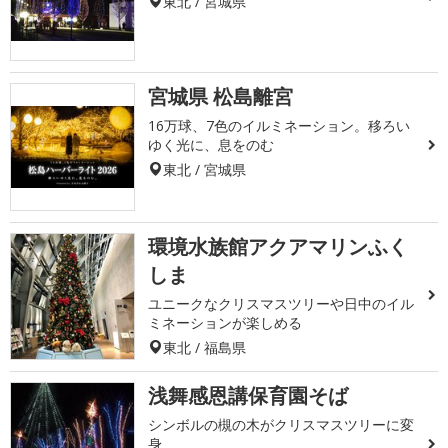
東北 / 宮城県
宮城県 松島離宮
16万球、7色のイルミネーション。移ろい
ゆく光に、息をのむ
東北 / 宮城県
環境水族館アクアマリンふく
しま
ユニークなクリスマスツリーや日中のイル
ミネーションが楽しめる
東北 / 福島県
浅舞感恩講保育園そば
シンボルの槻の木がクリスマスツリーに変
身