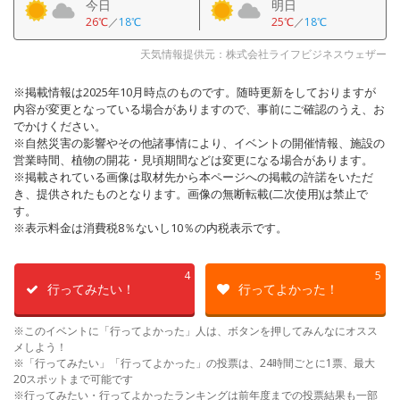
今日
明日
26℃
／
18℃
25℃
／
18℃
天気情報提供元：株式会社ライフビジネスウェザー
※掲載情報は2025年10月時点のものです。随時更新をしておりますが
内容が変更となっている場合がありますので、事前にご確認のうえ、お
でかけください。
※自然災害の影響やその他諸事情により、イベントの開催情報、施設の
営業時間、植物の開花・見頃期間などは変更になる場合があります。
※掲載されている画像は取材先から本ページへの掲載の許諾をいただ
き、提供されたものとなります。画像の無断転載(二次使用)は禁止で
す。
※表示料金は消費税8％ないし10％の内税表示です。
4
5
行ってみたい！
行ってよかった！
※このイベントに「行ってよかった」人は、ボタンを押してみんなにオスス
メしよう！
※「行ってみたい」「行ってよかった」の投票は、24時間ごとに1票、最大
20スポットまで可能です
※行ってみたい・行ってよかったランキングは前年度までの投票結果も一部