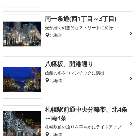
南一条通(西1丁目～3丁目)
光が続く幻想的なストリートに変身
北海道
八幡坂、開港通り
函館の冬をロマンチックに演出
北海道
札幌駅前通中央分離帯、北4条
～南4条
札幌駅前の通りを華やかにライトアップ
北海道