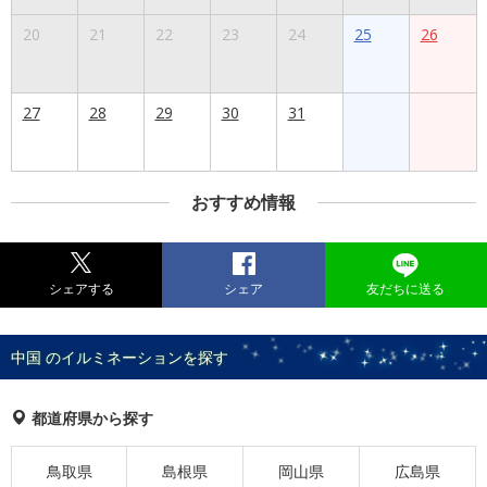
20
21
22
23
24
25
26
27
28
29
30
31
おすすめ情報
シェアする
シェア
友だちに送る
中国 のイルミネーションを探す
都道府県から探す
鳥取県
島根県
岡山県
広島県