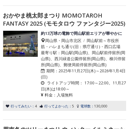
おかやま桃太郎まつり MOMOTAROH
FANTASY 2025 (モモタロウ ファンタジー2025)
約13万球の電飾で岡山駅前エリアが華やかに
岡山県・岡山市北区 / 岡山駅前～市役所
筋・ハレまち通り(旧：県庁通り)・西口広場
最寄り駅：岡山駅(岡山県)、岡山駅前停留所(岡
山県)、西川緑道公園停留所(岡山県)、柳川停留
所(岡山県)、郵便局前停留所(岡山県)
期間：
2025年11月27日(木)～2026年1月4日
(日)
ライトアップ時間：
17:00～22:00。11月27
日(木)は18:00～
料金：
入場無料
行ってみたい：
4
行ってよかった：
5
電球数：
130,000