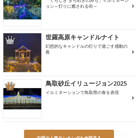
「くらしき きらめきのみち」イルミネーシ
ョン～灯りに癒される街～
世羅高原キャンドルナイト
2
幻想的なキャンドルの灯りで過ごす感動の
夜
鳥取砂丘イリュージョン2025
3
イルミネーションで鳥取県の食を表現
中国の人気ランキングを全部見る