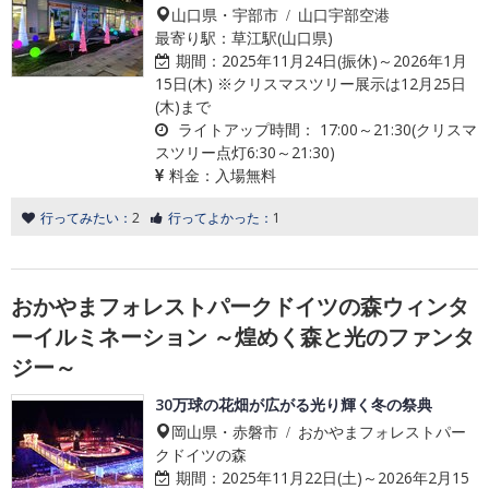
山口県・宇部市 / 山口宇部空港
最寄り駅：草江駅(山口県)
期間：
2025年11月24日(振休)～2026年1月
15日(木) ※クリスマスツリー展示は12月25日
(木)まで
ライトアップ時間：
17:00～21:30(クリスマ
スツリー点灯6:30～21:30)
料金：
入場無料
行ってみたい：
2
行ってよかった：
1
おかやまフォレストパークドイツの森ウィンタ
ーイルミネーション ～煌めく森と光のファンタ
ジー～
30万球の花畑が広がる光り輝く冬の祭典
岡山県・赤磐市 / おかやまフォレストパー
クドイツの森
期間：
2025年11月22日(土)～2026年2月15