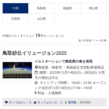
中国
鳥取県
島根県
岡山県
広島県
山口県
19
中国のイルミネーション
件ヒットしました
全 19 件中 1 〜 10 件
鳥取砂丘イリュージョン2025
イルミネーションで鳥取県の食を表現
鳥取県・鳥取市 / 鳥取砂丘市営駐車場周辺
期間：
2025年12月14日(日)～28日(日) ※荒
天の場合は中止
ライトアップ時間：
18:00～21:00 オープニ
ング点灯式12月14日(土)17:40～18:00
料金：
入場無料
行ってみたい：
6
行ってよかった：
2
電球数：
450,000