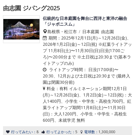
由志園 ジパング2025
伝統的な日本庭園を舞台に西洋と東洋の融合
「ジャポニスム」
島根県・松江市 / 日本庭園 由志園
期間：
2025年12月1日(月)～12月26日(金)、
2026年1月2日(金)～12日(祝) ※紅葉ライトアッ
プ 11月8日(土)〜11月30日(日)日没(17:00ご
ろ)〜20:00分まで ※土日祝は20:30まで(基本ラ
イトアップのみ)
ライトアップ時間：
日没(17:00頃)〜
20:30、12月および土日祝は20:30まで (最終入
園は閉園30分前)
料金：
有料 イルミネーション期間12月1日
(月)～12月26日(金)、1月2日(金)～12日(祝)：大
人1400円、小学生・中学生・高校生700円。紅
葉ライトアップ期間11月8日(土)〜11月30日
(日)：大人1200円、小学生・中学生・高校生
600円、未就学児 無料
行ってみたい：
8
行ってよかった：
5
電球数：
1,300,000