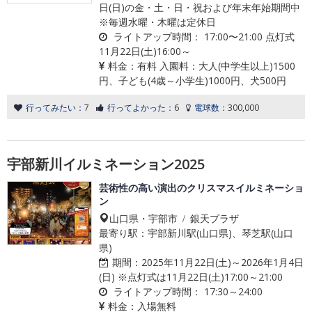
日(日)の金・土・日・祝および年末年始期間中
※毎週水曜・木曜は定休日
ライトアップ時間：
17:00〜21:00 点灯式
11月22日(土)16:00～
料金：
有料 入園料：大人(中学生以上)1500
円、子ども(4歳～小学生)1000円、犬500円
行ってみたい：
7
行ってよかった：
6
電球数：
300,000
宇部新川イルミネーション2025
芸術性の高い演出のクリスマスイルミネーショ
ン
山口県・宇部市 / 銀天プラザ
最寄り駅：宇部新川駅(山口県)、琴芝駅(山口
県)
期間：
2025年11月22日(土)～2026年1月4日
(日) ※点灯式は11月22日(土)17:00～21:00
ライトアップ時間：
17:30～24:00
料金：
入場無料