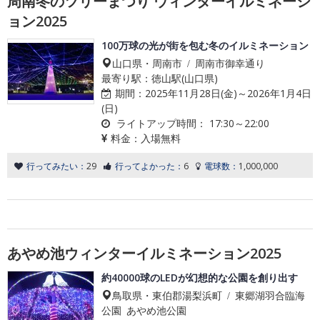
周南冬のツリーまつり ウィンターイルミネーシ
ョン2025
100万球の光が街を包む冬のイルミネーション
山口県・周南市 / 周南市御幸通り
最寄り駅：徳山駅(山口県)
期間：
2025年11月28日(金)～2026年1月4日
(日)
ライトアップ時間：
17:30～22:00
料金：
入場無料
行ってみたい：
29
行ってよかった：
6
電球数：
1,000,000
あやめ池ウィンターイルミネーション2025
約40000球のLEDが幻想的な公園を創り出す
鳥取県・東伯郡湯梨浜町 / 東郷湖羽合臨海
公園 あやめ池公園