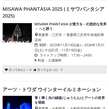
MISAWA PHANTASIA 2025 (ミサワパンタシア
2025)
MISAWA PHANTASIA が貴方を－幻想的な世界
－ へと誘う
青森県・三沢市 / 青森県三沢市中央地区商
店街
期間：
2025年11月14日(金)～2026年1月31
日(土) ※点灯式：11月14日(金)
ライトアップ時間：
17:30～24:00
料金：
入場無料
行ってみたい：
4
行ってよかった：
3
アーツ・トワダ ウインターイルミネーション
青く輝く光の絨毯(じゅうたん)とアートの世界
を堪能
青森県・十和田市 / 十和田市現代美術館 ア