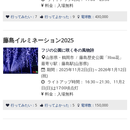
料金：
入場無料
行ってみたい：
7
行ってよかった：
9
電球数：
430,000
藤島イルミネーション2025
フジの公園に咲く冬の風物詩
山形県・鶴岡市 / 藤島歴史公園「Hisu花」
最寄り駅：藤島駅(山形県)
期間：
2025年11月2日(日)～2026年1月12日
(祝)
ライトアップ時間：
16:30～21:30。11月2
日(日)は17:00頃点灯
料金：
入場無料
行ってみたい：
5
行ってよかった：
5
電球数：
150,000