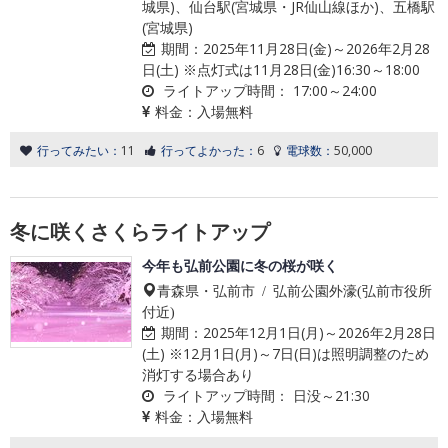
城県)、仙台駅(宮城県・JR仙山線ほか)、五橋駅
(宮城県)
期間：
2025年11月28日(金)～2026年2月28
日(土) ※点灯式は11月28日(金)16:30～18:00
ライトアップ時間：
17:00～24:00
料金：
入場無料
行ってみたい：
11
行ってよかった：
6
電球数：
50,000
冬に咲くさくらライトアップ
今年も弘前公園に冬の桜が咲く
青森県・弘前市 / 弘前公園外濠(弘前市役所
付近)
期間：
2025年12月1日(月)～2026年2月28日
(土) ※12月1日(月)～7日(日)は照明調整のため
消灯する場合あり
ライトアップ時間：
日没～21:30
料金：
入場無料