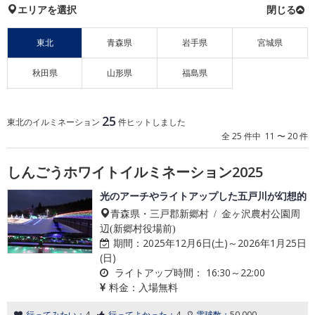
エリアを選択
東北
青森県
岩手県
宮城県
秋田県
山形県
福島県
25
東北のイルミネーション
件ヒットしました
全 25 件中 11 〜 20 件
しんごうホワイトイルミネーション2025
光のアーチやライトアップした五戸川が幻想的
青森県・三戸郡新郷村 / 金ヶ沢農村公園周
辺(新郷村役場前)
期間：
2025年12月6日(土)～2026年1月25日
(日)
ライトアップ時間：
16:30～22:00
料金：
入場無料
行ってみたい：
4
行ってよかった：
4
電球数：
50,000