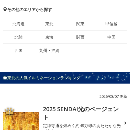
その他のエリアから探す
北海道
東北
関東
甲信越
北陸
東海
関西
中国
四国
九州・沖縄
東北の人気イルミネーションランキング
2026/08/07 更新
2025 SENDAI光のページェン
1
ト
定禅寺通を煌めく約48万球のあたたかな光