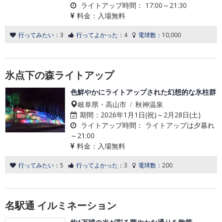
ライトアップ時間：
17:00～21:30
料金：
入場無料
行ってみたい：
3
行ってよかった：
4
電球数：
10,000
氷点下の森ライトアップ
色鮮やかにライトアップされた幻想的な氷柱群
岐阜県・高山市 / 秋神温泉
期間：
2026年1月1日(祝)～2月28日(土)
ライトアップ時間：
ライトアップは夕暮れ
～21:00
料金：
入場無料
行ってみたい：
5
行ってよかった：
3
電球数：
200
名駅通 イルミネーション