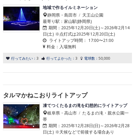
地域で作るイルミネーション
静岡県・島田市 / 天王山公園
最寄り駅：家山駅(静岡県)
期間：
2025年12月20日(土)～2026年2月14
日(土) ※点灯式は2025年12月20日(土)
ライトアップ時間：
17:00〜21:00
料金：
入場無料
行ってみたい：
3
行ってよかった：
3
電球数：
50,000
タルマかねこおりライトアップ
凍てつくたるまの滝を幻想的にライトアップ
岐阜県・高山市 / たるまの滝・親水公園一
帯
期間：
2025年12月28日(日)～2026年2月28
日(土) ※天候などで前後する場合あり