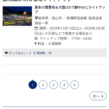
真冬の雪景色を大型LEDで鮮やかにライトアッ
プ
岐阜県・高山市 / 奥飛騨温泉郷 栃尾温泉
洞谷一帯
期間：
2025年12月13日(土)～2026年2月28
日(土) ※天候などで前後する場合あり
ライトアップ時間：
17:00～23:00
料金：
入場無料
行ってみたい：
2
電球数：
40
1
2
3
4
5
次へ