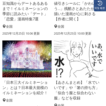
豆知識からデートあるある
値引きシールに「かわいそ
まで！イルミネーションの
う…」残酷さとあたたかさを
閲覧履歴
季節に読みたい「デート」
描いた漫画が心に刺さる
「恋愛」漫画特集7選
【作者に聞く】
全国
全国
2025年12月25日 10:06 更新
2025年12月25日 10:00 更新
「日本三大イルミネーショ
【ゐさんまとめ】「水でい
ン」とは？日本最大規模の
いです」や「箸の持ち方」
イルミネーションを紹介！
「似合う服と似合わない
服」などを収録
全国
全国