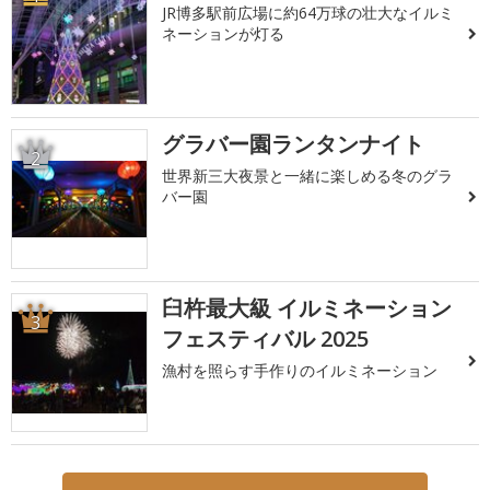
JR博多駅前広場に約64万球の壮大なイルミ
ネーションが灯る
グラバー園ランタンナイト
2
世界新三大夜景と一緒に楽しめる冬のグラ
バー園
臼杵最大級 イルミネーション
3
フェスティバル 2025
漁村を照らす手作りのイルミネーション