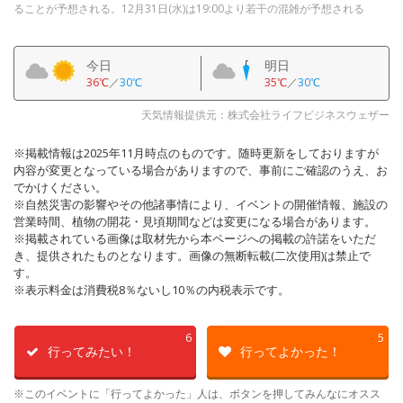
ることが予想される。12月31日(水)は19:00より若干の混雑が予想される
今日
明日
36℃
／
30℃
35℃
／
30℃
天気情報提供元：株式会社ライフビジネスウェザー
※掲載情報は2025年11月時点のものです。随時更新をしておりますが
内容が変更となっている場合がありますので、事前にご確認のうえ、お
でかけください。
※自然災害の影響やその他諸事情により、イベントの開催情報、施設の
営業時間、植物の開花・見頃期間などは変更になる場合があります。
※掲載されている画像は取材先から本ページへの掲載の許諾をいただ
き、提供されたものとなります。画像の無断転載(二次使用)は禁止で
す。
※表示料金は消費税8％ないし10％の内税表示です。
6
5
行ってみたい！
行ってよかった！
※このイベントに「行ってよかった」人は、ボタンを押してみんなにオスス