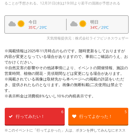
ることが予想される。12月31日(水)は19:00より若干の混雑が予想される
今日
明日
35℃
／
29℃
34℃
／
29℃
天気情報提供元：株式会社ライフビジネスウェザー
※掲載情報は2025年11月時点のものです。随時更新をしておりますが
内容が変更となっている場合がありますので、事前にご確認のうえ、お
でかけください。
※自然災害の影響やその他諸事情により、イベントの開催情報、施設の
営業時間、植物の開花・見頃期間などは変更になる場合があります。
※掲載されている画像は取材先から本ページへの掲載の許諾をいただ
き、提供されたものとなります。画像の無断転載(二次使用)は禁止で
す。
※表示料金は消費税8％ないし10％の内税表示です。
6
5
行ってみたい！
行ってよかった！
※このイベントに「行ってよかった」人は、ボタンを押してみんなにオスス