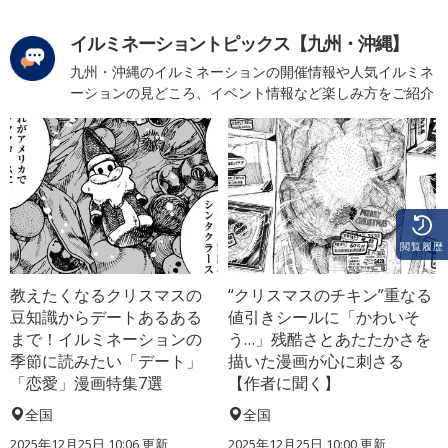
イルミネーショントピックス【九州・沖縄】
九州・沖縄のイルミネーションの開催情報や人気イルミネ
ーションの見どころ、イベント情報など楽しみ方をご紹介
閲覧履歴
教えたくなるクリスマスの
“クリスマスのチキン”重なる
豆知識からデートあるある
値引きシールに「かわいそ
まで！イルミネーションの
う…」残酷さとあたたかさを
季節に読みたい「デート」
描いた漫画が心に刺さる
「恋愛」漫画特集7選
【作者に聞く】
全国
全国
2025年12月25日 10:06 更新
2025年12月25日 10:00 更新