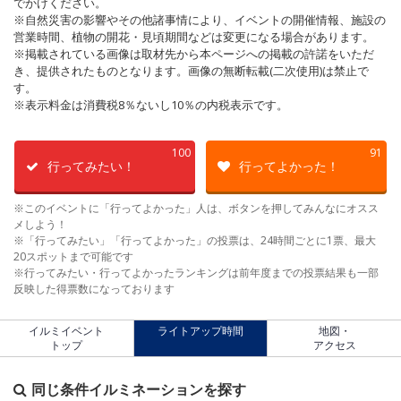
でかけください。
※自然災害の影響やその他諸事情により、イベントの開催情報、施設の
営業時間、植物の開花・見頃期間などは変更になる場合があります。
※掲載されている画像は取材先から本ページへの掲載の許諾をいただ
き、提供されたものとなります。画像の無断転載(二次使用)は禁止で
す。
※表示料金は消費税8％ないし10％の内税表示です。
100
91
行ってみたい！
行ってよかった！
※このイベントに「行ってよかった」人は、ボタンを押してみんなにオスス
メしよう！
※「行ってみたい」「行ってよかった」の投票は、24時間ごとに1票、最大
20スポットまで可能です
※行ってみたい・行ってよかったランキングは前年度までの投票結果も一部
反映した得票数になっております
イルミイベント
ライトアップ時間
地図・
トップ
アクセス
同じ条件イルミネーションを探す