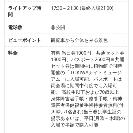
ライトアップ時
17:30～21:30 (最終入場21:00)
間
電球数
非公開
ビューポイント
観覧車から全体をみる景色
料金
有料 当日券1000円、共通セット券
1300円、パスポート2600円※共通
セット券は期間中に植物館で同時
開催の「TOKIWAナイトミュージ
アム」に入場可能。パスポートは
両会場に期間中何度でも入場可
能。 高校生以下および70歳以上、
身体障害者手帳・療養手帳・精神
障害者保健福祉手帳持参者無料(付
き添い1名含む)当日券は学生証の
提示あるいは、平日(月曜～木曜)の
入場で半額で購入可能