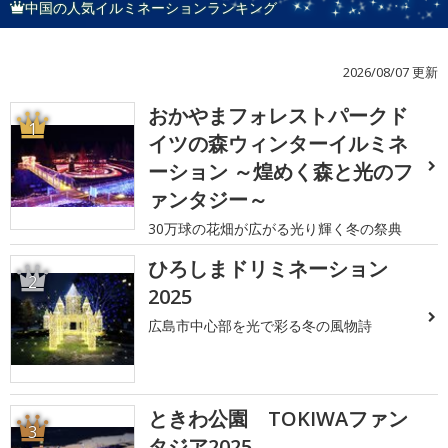
中国の人気イルミネーションランキング
2026/08/07 更新
おかやまフォレストパークド
1
イツの森ウィンターイルミネ
ーション ～煌めく森と光のフ
ァンタジー～
30万球の花畑が広がる光り輝く冬の祭典
ひろしまドリミネーション
2
2025
広島市中心部を光で彩る冬の風物詩
ときわ公園 TOKIWAファン
3
タジア2025