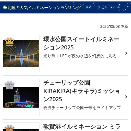
北陸の人気イルミネーションランキング
2026/08/08 更新
環水公園スイートイルミネー
1
ション2025
光り輝くLEDが夜の水辺を幻想的に彩る
チューリップ公園
2
KIRAKIRA(キラキラ)ミッショ
ン2025
砺波チューリップ公園一帯をライトアップ
敦賀港イルミネーション ミラ
3