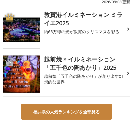
2026/08/08 更新
敦賀港イルミネーション ミラ
1
イエ2025
約65万球の光が敦賀のクリスマスを彩る
越前焼 × イルミネーション
2
「五千色の陶あかり」2025
越前焼「五千色の陶あかり」が創り出す幻
想的な世界
福井県の人気ランキングを全部見る