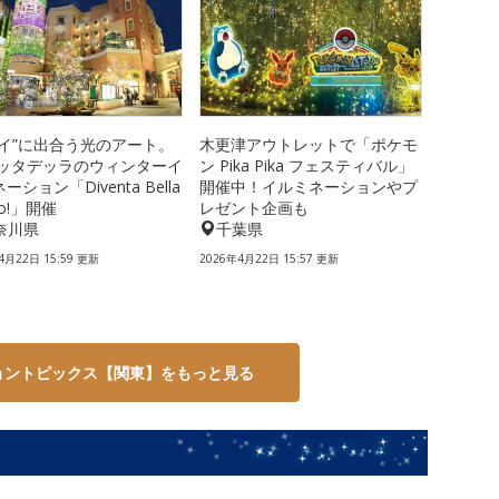
レイ”に出合う光のアート。
木更津アウトレットで「ポケモ
チッタデッラのウィンターイ
ン Pika Pika フェスティバル」
ーション「Diventa Bella
開催中！イルミネーションやプ
llo!」開催
レゼント企画も
奈川県
千葉県
4月22日 15:59 更新
2026年4月22日 15:57 更新
ョントピックス【関東】をもっと見る