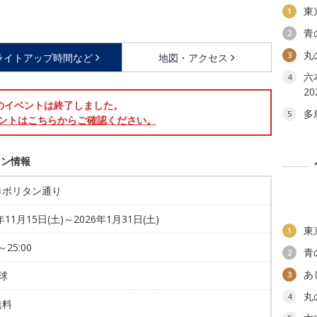
東
1
青
2
丸
3
ライトアップ時間など
地図・アクセス
六本
4
2
のイベントは終了しました。
多
5
ントはこちらからご確認ください。
ョン情報
ロポリタン通り
年11月15日(土)～2026年1月31日(土)
東
1
～25:00
青
2
あ
球
3
丸
4
無料