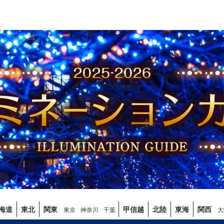
海道
東北
関東
甲信越
北陸
東海
関西
東京
神奈川
千葉
大