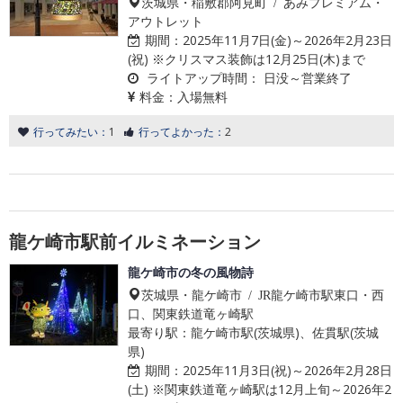
茨城県・稲敷郡阿見町 / あみプレミアム・
アウトレット
期間：
2025年11月7日(金)～2026年2月23日
(祝) ※クリスマス装飾は12月25日(木)まで
ライトアップ時間：
日没～営業終了
料金：
入場無料
行ってみたい：
1
行ってよかった：
2
龍ケ崎市駅前イルミネーション
龍ケ崎市の冬の風物詩
茨城県・龍ケ崎市 / JR龍ケ崎市駅東口・西
口、関東鉄道竜ヶ崎駅
最寄り駅：龍ケ崎市駅(茨城県)、佐貫駅(茨城
県)
期間：
2025年11月3日(祝)～2026年2月28日
(土) ※関東鉄道竜ヶ崎駅は12月上旬～2026年2