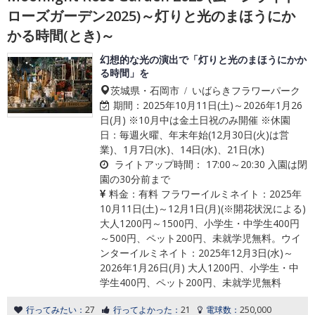
ローズガーデン2025)～灯りと光のまほうにか
かる時間(とき)～
幻想的な光の演出で「灯りと光のまほうにかか
る時間」を
茨城県・石岡市 / いばらきフラワーパーク
期間：
2025年10月11日(土)～2026年1月26
日(月) ※10月中は金土日祝のみ開催 ※休園
日：毎週火曜、年末年始(12月30日(火)は営
業)、1月7日(水)、14日(水)、21日(水)
ライトアップ時間：
17:00～20:30 入園は閉
園の30分前まで
料金：
有料 フラワーイルミネイト：2025年
10月11日(土)～12月1日(月)(※開花状況による)
大人1200円～1500円、小学生・中学生400円
～500円、ペット200円、未就学児無料。ウイ
ンターイルミネイト：2025年12月3日(水)～
2026年1月26日(月) 大人1200円、小学生・中
学生400円、ペット200円、未就学児無料
行ってみたい：
27
行ってよかった：
21
電球数：
250,000