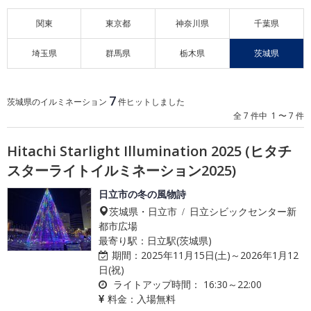
関東
東京都
神奈川県
千葉県
埼玉県
群馬県
栃木県
茨城県
7
茨城県のイルミネーション
件ヒットしました
全 7 件中 1 〜 7 件
Hitachi Starlight Illumination 2025 (ヒタチ
スターライトイルミネーション2025)
日立市の冬の風物詩
茨城県・日立市 / 日立シビックセンター新
都市広場
最寄り駅：日立駅(茨城県)
期間：
2025年11月15日(土)～2026年1月12
日(祝)
ライトアップ時間：
16:30～22:00
料金：
入場無料