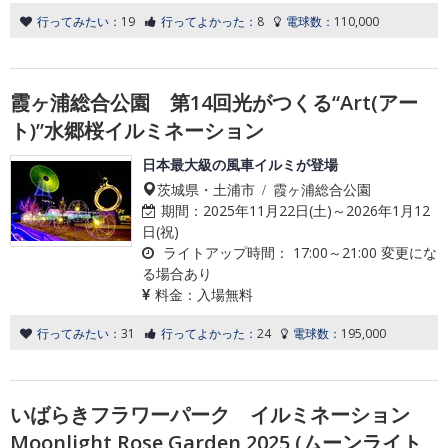
行ってみたい：
19
行ってよかった：
8
電球数：
110,000
霞ヶ浦総合公園 第14回光がつくる“Art(アー
ト)”水郷桜イルミネーション
日本最大級の風車イルミが登場
茨城県・土浦市 / 霞ヶ浦総合公園
期間：
2025年11月22日(土)～2026年1月12
日(祝)
ライトアップ時間：
17:00～21:00 変更にな
る場合あり
料金：
入場無料
行ってみたい：
31
行ってよかった：
24
電球数：
195,000
いばらきフラワーパーク イルミネーション
Moonlight Rose Garden 2025 (ムーンライト