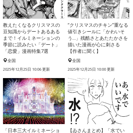
教えたくなるクリスマスの
“クリスマスのチキン”重なる
豆知識からデートあるある
値引きシールに「かわいそ
まで！イルミネーションの
う…」残酷さとあたたかさを
季節に読みたい「デート」
描いた漫画が心に刺さる
「恋愛」漫画特集7選
【作者に聞く】
全国
全国
2025年12月25日 10:06 更新
2025年12月25日 10:00 更新
「日本三大イルミネーショ
【ゐさんまとめ】「水でい