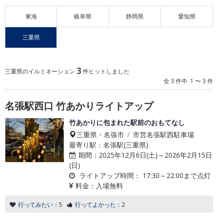
東海
岐阜県
静岡県
愛知県
三重県
3
三重県のイルミネーション
件ヒットしました
全 3 件中 1 〜 3 件
名張駅西口 竹あかりライトアップ
竹あかりに包まれた駅前のおもてなし
三重県・名張市 / 市営名張駅西駐車場
最寄り駅：名張駅(三重県)
期間：
2025年12月6日(土)～2026年2月15日
(日)
ライトアップ時間：
17:30～22:00まで点灯
料金：
入場無料
行ってみたい：
5
行ってよかった：
2