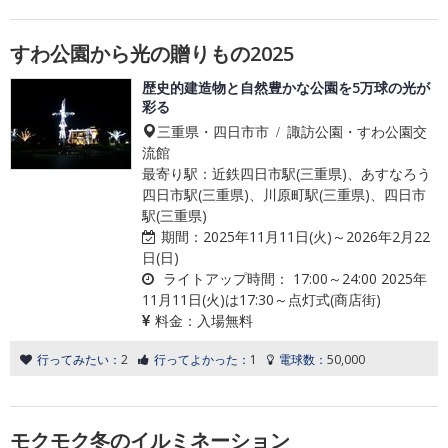
すわ公園から光の贈りもの2025
歴史的建造物と自然豊かな公園を5万球の光が
彩る
三重県・四日市市 / 諏訪公園・すわ公園交
流館
最寄り駅：近鉄四日市駅(三重県)、あすなろう
四日市駅(三重県)、川原町駅(三重県)、四日市
駅(三重県)
期間：
2025年11月11日(火)～2026年2月22
日(日)
ライトアップ時間：
17:00～24:00 2025年
11月11日(火)は17:30～点灯式(商店街)
料金：
入場無料
行ってみたい：
2
行ってよかった：
1
電球数：
50,000
モクモク冬のイルミネーション