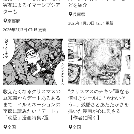
実花によるイマーシブシア
どを紹介
ターも
兵庫県
京都府
2026年1月30日 12:31 更新
2026年2月3日 07:15 更新
教えたくなるクリスマスの
“クリスマスのチキン”重なる
豆知識からデートあるある
値引きシールに「かわいそ
まで！イルミネーションの
う…」残酷さとあたたかさを
季節に読みたい「デート」
描いた漫画が心に刺さる
「恋愛」漫画特集7選
【作者に聞く】
全国
全国