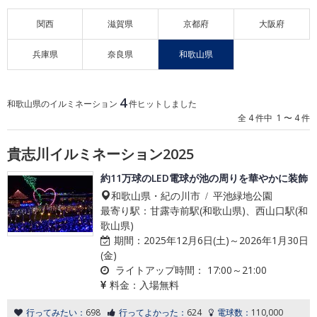
関西
滋賀県
京都府
大阪府
兵庫県
奈良県
和歌山県
4
和歌山県のイルミネーション
件ヒットしました
全 4 件中 1 〜 4 件
貴志川イルミネーション2025
約11万球のLED電球が池の周りを華やかに装飾
和歌山県・紀の川市 / 平池緑地公園
最寄り駅：甘露寺前駅(和歌山県)、西山口駅(和
歌山県)
期間：
2025年12月6日(土)～2026年1月30日
(金)
ライトアップ時間：
17:00～21:00
料金：
入場無料
行ってみたい：
698
行ってよかった：
624
電球数：
110,000