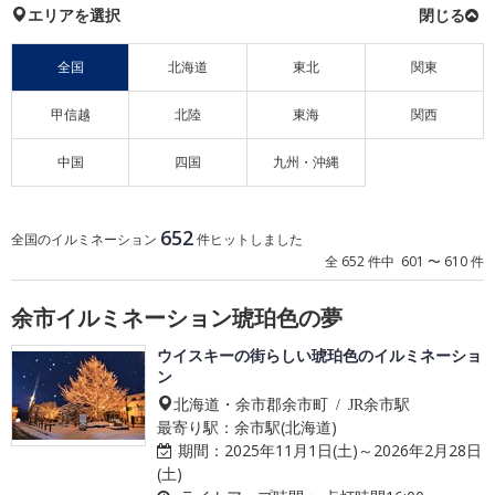
エリアを選択
全国
北海道
東北
関東
甲信越
北陸
東海
関西
中国
四国
九州・沖縄
652
全国のイルミネーション
件ヒットしました
全 652 件中 601 〜 610 件
余市イルミネーション琥珀色の夢
ウイスキーの街らしい琥珀色のイルミネーショ
ン
北海道・余市郡余市町 / JR余市駅
最寄り駅：余市駅(北海道)
期間：
2025年11月1日(土)～2026年2月28日
(土)