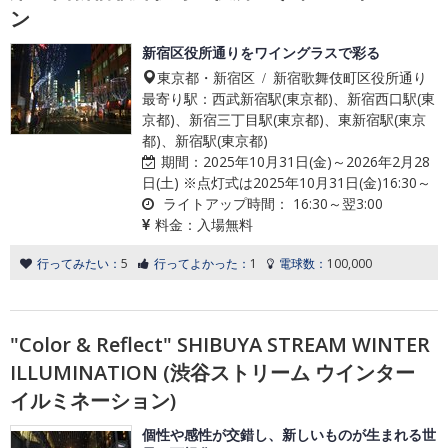
ン
新宿区役所通りをワイングラスで彩る
東京都・新宿区 / 新宿歌舞伎町区役所通り
最寄り駅：西武新宿駅(東京都)、新宿西口駅(東
京都)、新宿三丁目駅(東京都)、東新宿駅(東京
都)、新宿駅(東京都)
期間：
2025年10月31日(金)～2026年2月28
日(土) ※点灯式は2025年10月31日(金)16:30～
ライトアップ時間：
16:30～翌3:00
料金：
入場無料
行ってみたい：
5
行ってよかった：
1
電球数：
100,000
"Color & Reflect" SHIBUYA STREAM WINTER
ILLUMINATION (渋谷ストリーム ウインター
イルミネーション)
個性や感性が交錯し、新しいものが生まれる世