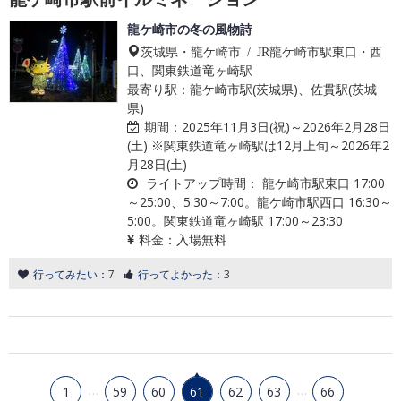
龍ケ崎市の冬の風物詩
茨城県・龍ケ崎市 / JR龍ケ崎市駅東口・西
口、関東鉄道竜ヶ崎駅
最寄り駅：龍ケ崎市駅(茨城県)、佐貫駅(茨城
県)
期間：
2025年11月3日(祝)～2026年2月28日
(土) ※関東鉄道竜ヶ崎駅は12月上旬～2026年2
月28日(土)
ライトアップ時間：
龍ケ崎市駅東口 17:00
～25:00、5:30～7:00。龍ケ崎市駅西口 16:30～
5:00。関東鉄道竜ヶ崎駅 17:00～23:30
料金：
入場無料
行ってみたい：
7
行ってよかった：
3
…
…
1
59
60
61
62
63
66