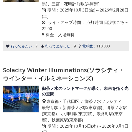
県)、三宮・花時計前駅(兵庫県)
期間：
2025年10月3日(金)～2026年2月28日
(土)
ライトアップ時間：
点灯時間 日没後ごろ～
22:00
料金：
入場無料
行ってみたい：
7
行ってよかった：
9
電球数：
110,000
Solacity Winter Illuminations(ソラシティ・
ウインター・イルミネーションズ)
御茶ノ水のランドマークが導く、未来を拓く光
の空間
東京都・千代田区 / 御茶ノ水ソラシティ
最寄り駅：新御茶ノ水駅(東京都)、御茶ノ水駅
(東京都)、小川町駅(東京都)、淡路町駅(東京
都)、秋葉原駅(東京都)
期間：
2025年10月16日(木)～2026年3月1日