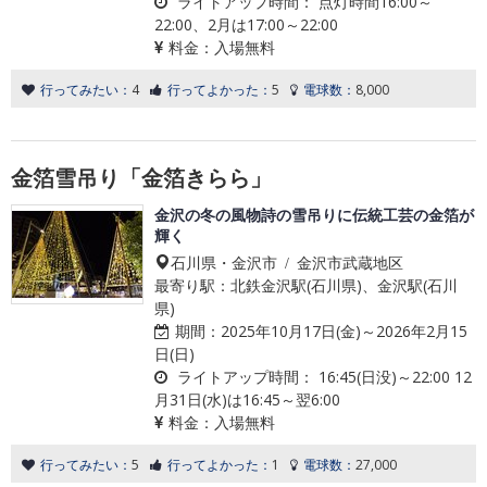
ライトアップ時間：
点灯時間16:00～
22:00、2月は17:00～22:00
料金：
入場無料
行ってみたい：
4
行ってよかった：
5
電球数：
8,000
金箔雪吊り「金箔きらら」
金沢の冬の風物詩の雪吊りに伝統工芸の金箔が
輝く
石川県・金沢市 / 金沢市武蔵地区
最寄り駅：北鉄金沢駅(石川県)、金沢駅(石川
県)
期間：
2025年10月17日(金)～2026年2月15
日(日)
ライトアップ時間：
16:45(日没)～22:00 12
月31日(水)は16:45～翌6:00
料金：
入場無料
行ってみたい：
5
行ってよかった：
1
電球数：
27,000