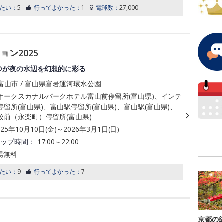
たい：
5
行ってよかった：
1
電球数：
27,000
ン2025
EDが夜の水辺を幻想的に彩る
富山市 / 富山県富岩運河環水公園
オークスカナルパークホテル富山前停留所(富山県)、インテ
留所(富山県)、富山駅停留所(富山県)、富山駅(富山県)、
校前（永楽町）停留所(富山県)
025年10月10日(金)～2026年3月1日(日)
アップ時間：
17:00～22:00
場無料
たい：
9
行ってよかった：
7
京都の