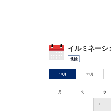
イルミネーション
北陸
10月
11月
月
火
水
1