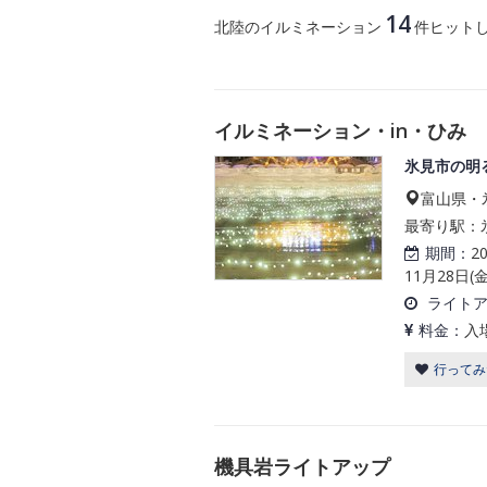
14
北陸のイルミネーション
件ヒット
イルミネーション・in・ひみ
氷見市の明
富山県・
最寄り駅：氷
期間：
2
11月28日(金
ライト
料金：
入
行ってみ
機具岩ライトアップ