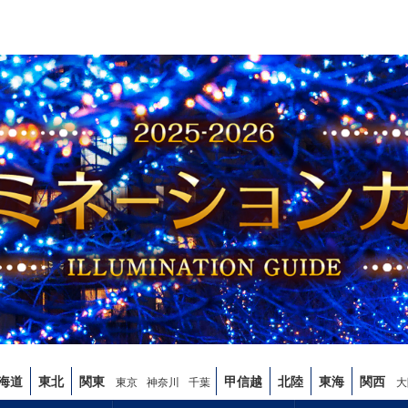
海道
東北
関東
甲信越
北陸
東海
関西
東京
神奈川
千葉
大