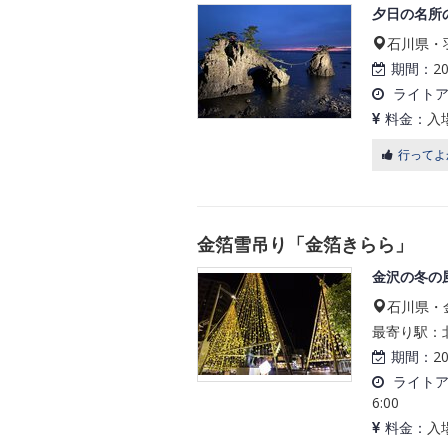
夕日の名所
石川県・羽
期間：
2
ライト
料金：
入
行ってよ
金箔雪吊り「金箔きらら」
金沢の冬の
石川県・
最寄り駅：北
期間：
2
ライト
6:00
料金：
入