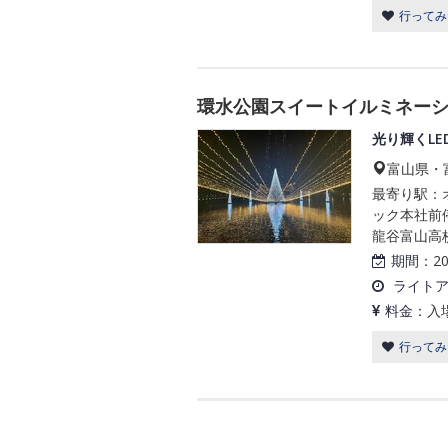
行ってみ
環水公園スイートイルミネーショ
光り輝くL
富山県・
最寄り駅：
ック本社前停
龍谷富山高
期間：
2
ライト
料金：
入
行ってみ