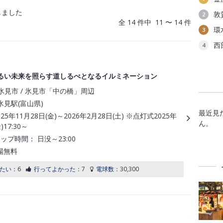
しました
敦
2
全 14 件中 11 〜 14 件
環
3
西
4
るい未来を照らす道しるべとなるイルミネーション
氷見市 / 氷見市「中の橋」周辺
見駅(富山県)
最近見
025年11月28日(金)～2026年2月28日(土) ※点灯式2025年
ん。
)17:30～
アップ時間：
日没～23:00
場無料
たい：
6
行ってよかった：
7
電球数：
30,300