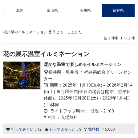
北陸
富山県
石川県
福井県
3
福井県のイルミネーション
件ヒットしました
全 3 件中 1 〜 3 件
花の展示温室イルミネーション
暖かな温室で楽しめるイルミネーション
福井県・坂井市 / 福井県総合グリーンセン
ター
期間：
2025年11月19日(水)～2026年2月14
日(土) ※月曜休館(休日の場合は開館、翌平日
休館)。2025年12月28日(土)～2026年1月4日
(土)休館
ライトアップ時間：
日没～21:00
料金：
入場無料
行ってみたい：
12
行ってよかった：
9
電球数：
15,000