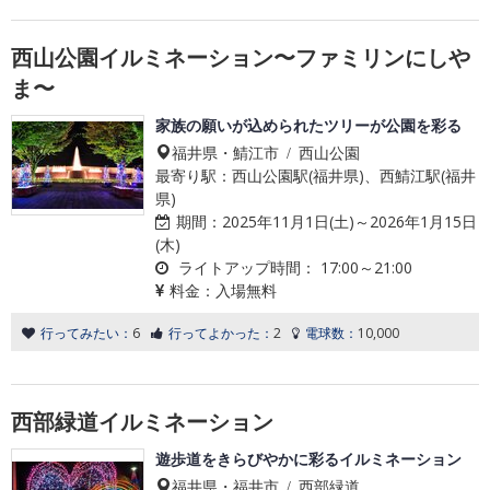
西山公園イルミネーション〜ファミリンにしや
ま〜
家族の願いが込められたツリーが公園を彩る
福井県・鯖江市 / 西山公園
最寄り駅：西山公園駅(福井県)、西鯖江駅(福井
県)
期間：
2025年11月1日(土)～2026年1月15日
(木)
ライトアップ時間：
17:00～21:00
料金：
入場無料
行ってみたい：
6
行ってよかった：
2
電球数：
10,000
西部緑道イルミネーション
遊歩道をきらびやかに彩るイルミネーション
福井県・福井市 / 西部緑道