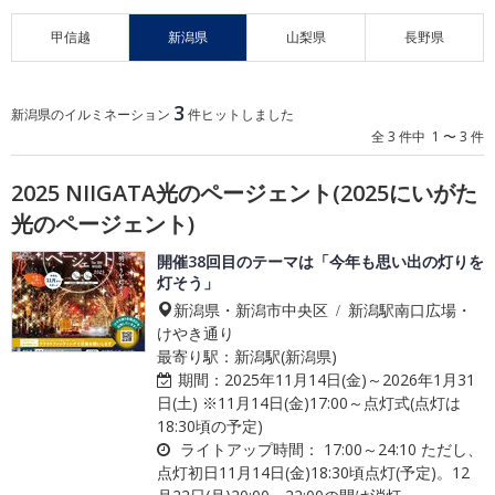
甲信越
新潟県
山梨県
長野県
3
新潟県のイルミネーション
件ヒットしました
全 3 件中 1 〜 3 件
2025 NIIGATA光のページェント(2025にいがた
光のページェント)
開催38回目のテーマは「今年も思い出の灯りを
灯そう」
新潟県・新潟市中央区 / 新潟駅南口広場・
けやき通り
最寄り駅：新潟駅(新潟県)
期間：
2025年11月14日(金)～2026年1月31
日(土) ※11月14日(金)17:00～点灯式(点灯は
18:30頃の予定)
ライトアップ時間：
17:00～24:10 ただし、
点灯初日11月14日(金)18:30頃点灯(予定)。12