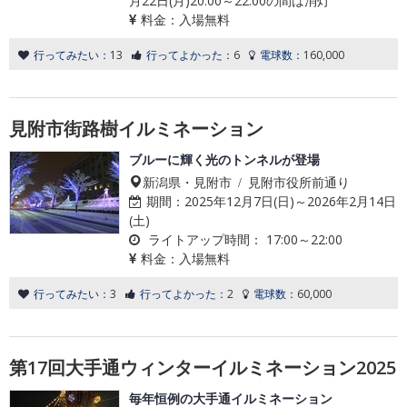
月22日(月)20:00～22:00の間は消灯
料金：
入場無料
行ってみたい：
13
行ってよかった：
6
電球数：
160,000
見附市街路樹イルミネーション
ブルーに輝く光のトンネルが登場
新潟県・見附市 / 見附市役所前通り
期間：
2025年12月7日(日)～2026年2月14日
(土)
ライトアップ時間：
17:00～22:00
料金：
入場無料
行ってみたい：
3
行ってよかった：
2
電球数：
60,000
第17回大手通ウィンターイルミネーション2025
毎年恒例の大手通イルミネーション