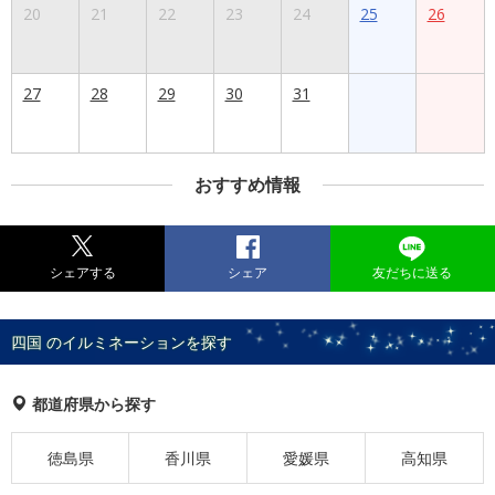
20
21
22
23
24
25
26
27
28
29
30
31
おすすめ情報
シェアする
シェア
友だちに送る
四国 のイルミネーションを探す
都道府県から探す
徳島県
香川県
愛媛県
高知県