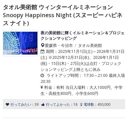
タオル美術館 ウィンターイルミネーション
Snoopy Happiness Night (スヌーピー ハピネ
ス ナイト)
夜の美術館に輝くイルミネーション＆プロジェ
クションマッピング
愛媛県・今治市 / タオル美術館
期間：
2025年11月1日(土)～2026年1月31日
(土) ※2025年12月31日(水)、2026年1月1日
(祝)・15日(木)・27日(火)は点灯・プロジェク
ションマッピング上映ともに休み
ライトアップ時間：
17:30～21:00 最終入場
20:30
料金：
有料 当日入場料：大人1000円、中学
生・高校生800円、小学生600円
行ってみたい：
39
行ってよかった：
18
電球数：
450,000