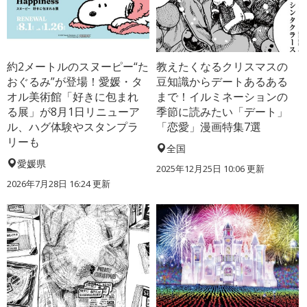
約2メートルのスヌーピー“た
教えたくなるクリスマスの
おぐるみ”が登場！愛媛・タ
豆知識からデートあるある
オル美術館「好きに包まれ
まで！イルミネーションの
る展」が8月1日リニューア
季節に読みたい「デート」
ル、ハグ体験やスタンプラ
「恋愛」漫画特集7選
リーも
全国
愛媛県
2025年12月25日 10:06 更新
2026年7月28日 16:24 更新