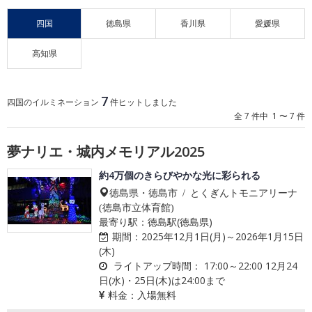
四国
徳島県
香川県
愛媛県
高知県
7
四国のイルミネーション
件ヒットしました
全 7 件中 1 〜 7 件
夢ナリエ・城内メモリアル2025
約4万個のきらびやかな光に彩られる
徳島県・徳島市 / とくぎんトモニアリーナ
(徳島市立体育館)
最寄り駅：徳島駅(徳島県)
期間：
2025年12月1日(月)～2026年1月15日
(木)
ライトアップ時間：
17:00～22:00 12月24
日(水)・25日(木)は24:00まで
料金：
入場無料