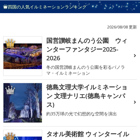
四国の人気イルミネーションランキング
2026/08/08 更新
国営讃岐まんのう公園 ウィ
1
ンターファンタジー2025-
2026
冬の国営讃岐まんのう公園を彩るパノラ
マ・イルミネーション
徳島文理大学イルミネーショ
2
ン 文理ナリエ(徳島キャンパ
ス)
約35万球の光で幻想的な空間を演出
タオル美術館 ウィンターイル
3