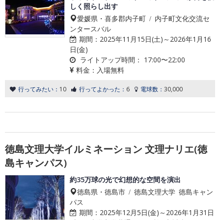
しく照らし出す
愛媛県・喜多郡内子町 / 内子町文化交流セ
ンタースバル
期間：
2025年11月15日(土)～2026年1月16
日(金)
ライトアップ時間：
17:00〜22:00
料金：
入場無料
行ってみたい：
10
行ってよかった：
6
電球数：
30,000
徳島文理大学イルミネーション 文理ナリエ(徳
島キャンパス)
約35万球の光で幻想的な空間を演出
徳島県・徳島市 / 徳島文理大学 徳島キャン
パス
期間：
2025年12月5日(金)～2026年1月31日