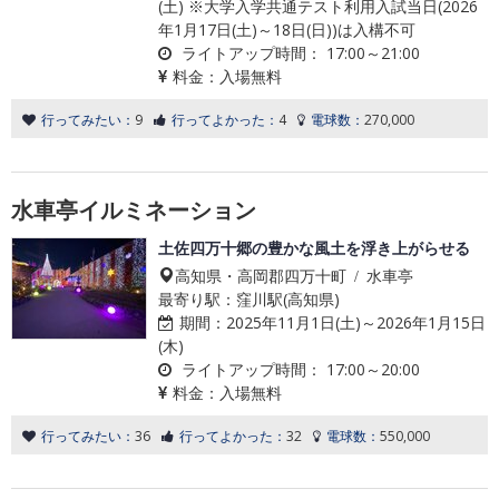
(土) ※大学入学共通テスト利用入試当日(2026
年1月17日(土)～18日(日))は入構不可
ライトアップ時間：
17:00～21:00
料金：
入場無料
行ってみたい：
9
行ってよかった：
4
電球数：
270,000
水車亭イルミネーション
土佐四万十郷の豊かな風土を浮き上がらせる
高知県・高岡郡四万十町 / 水車亭
最寄り駅：窪川駅(高知県)
期間：
2025年11月1日(土)～2026年1月15日
(木)
ライトアップ時間：
17:00～20:00
料金：
入場無料
行ってみたい：
36
行ってよかった：
32
電球数：
550,000