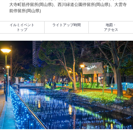
大寺町筋停留所(岡山県)、西川緑道公園停留所(岡山県)、大雲寺
前停留所(岡山県)
イルミイベント
ライトアップ時間
地図・
トップ
アクセス