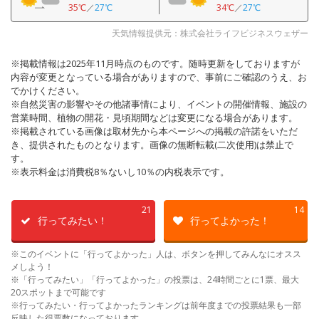
35℃
／
27℃
34℃
／
27℃
天気情報提供元：株式会社ライフビジネスウェザー
※掲載情報は2025年11月時点のものです。随時更新をしておりますが
内容が変更となっている場合がありますので、事前にご確認のうえ、お
でかけください。
※自然災害の影響やその他諸事情により、イベントの開催情報、施設の
営業時間、植物の開花・見頃期間などは変更になる場合があります。
※掲載されている画像は取材先から本ページへの掲載の許諾をいただ
き、提供されたものとなります。画像の無断転載(二次使用)は禁止で
す。
※表示料金は消費税8％ないし10％の内税表示です。
21
14
行ってみたい！
行ってよかった！
※このイベントに「行ってよかった」人は、ボタンを押してみんなにオスス
メしよう！
※「行ってみたい」「行ってよかった」の投票は、24時間ごとに1票、最大
20スポットまで可能です
※行ってみたい・行ってよかったランキングは前年度までの投票結果も一部
反映した得票数になっております