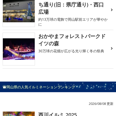
ち通り(旧：県庁通り)・西口
広場
約13万球の電飾で岡山駅前エリアが華やか
に
おかやまフォレストパークド
イツの森
30万球の花畑が広がる光り輝く冬の祭典
岡山県の人気イルミネーションランキング
2026/08/08 更新
西川イルミ 2025