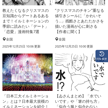
教えたくなるクリスマスの
“クリスマスのチキン”重なる
豆知識からデートあるある
値引きシールに「かわいそ
まで！イルミネーションの
う…」残酷さとあたたかさを
季節に読みたい「デート」
描いた漫画が心に刺さる
「恋愛」漫画特集7選
【作者に聞く】
全国
全国
2025年12月25日 10:06 更新
2025年12月25日 10:00 更新
閲覧履歴
「日本三大イルミネーショ
【ゐさんまとめ】「水でい
ン」とは？日本最大規模の
いです」や「箸の持ち方」
イルミネーションを紹介！
「似合う服と似合わない