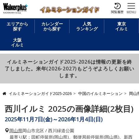
閲覧履歴
MENU
エリアから
カレンダー
人気
東京
探す
から探す
ランキング
イルミ
大阪
イルミ
イルミネーションガイド2025-2026は情報の更新を終
了しました。来年(2026-2027)もどうぞよろしくお願い
します。
イルミネーションガイド2025-2026
中国のイルミネーション
岡山
西川イルミ 2025の画像詳細(2枚目)
2025年11月7日(金)～2026年1月4日(日)
岡山県
岡山市北区 / 西川緑道公園
最寄り駅：田町停留所(岡山県)、郵便局前停留所(岡山県)、新西