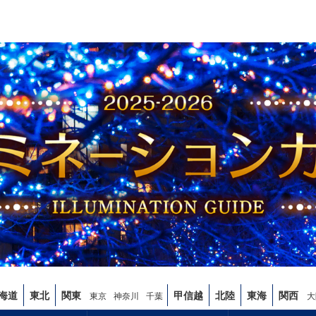
海道
東北
関東
甲信越
北陸
東海
関西
東京
神奈川
千葉
大