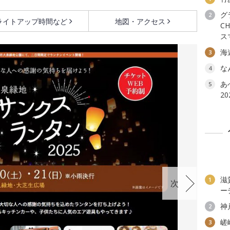
グ
2
ライトアップ時間など
地図・アクセス
C
スマ
海
3
な
4
あ
5
20
滋
1
次
ー
神
2
嵯
3