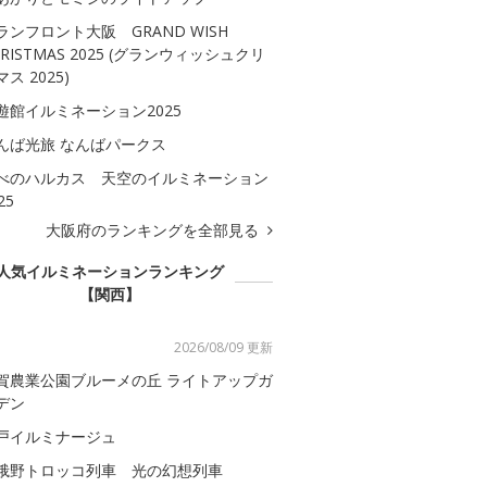
ランフロント大阪 GRAND WISH
HRISTMAS 2025 (グランウィッシュクリ
ス 2025)
遊館イルミネーション2025
んば光旅 なんばパークス
べのハルカス 天空のイルミネーション
25
大阪府のランキングを全部見る
人気イルミネーションランキング
【関西】
2026/08/09 更新
賀農業公園ブルーメの丘 ライトアップガ
デン
戸イルミナージュ
峨野トロッコ列車 光の幻想列車