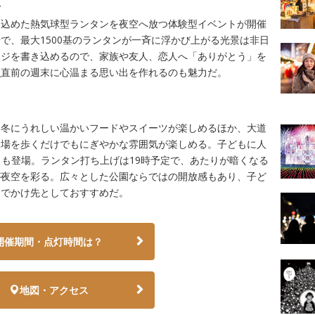
夜
を込めた熱気球型ランタンを夜空へ放つ体験型イベントが開催
で、最大1500基のランタンが一斉に浮かび上がる光景は非日
ージを書き込めるので、家族や友人、恋人へ「ありがとう」を
ス
直前の週末に心温まる思い出を作れるのも魅力だ。
、冬にうれしい温かいフードやスイーツが楽しめるほか、大道
会場を歩くだけでもにぎやかな雰囲気が楽しめる。子どもに人
や縁日も登場。ランタン打ち上げは19時予定で、あたりが暗くなる
が夜空を彩る。広々とした公園ならではの開放感もあり、子ど
おでかけ先としておすすめだ。
開催期間・点灯時間は？
地図・アクセス