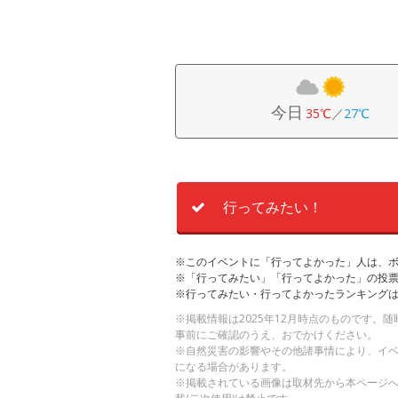
今日
35℃
／
27℃
行ってみたい！
※このイベントに「行ってよかった」人は、
※「行ってみたい」「行ってよかった」の投票
※行ってみたい・行ってよかったランキング
※掲載情報は2025年12月時点のものです
事前にご確認のうえ、おでかけください。
※自然災害の影響やその他諸事情により、イ
になる場合があります。
※掲載されている画像は取材先から本ページ