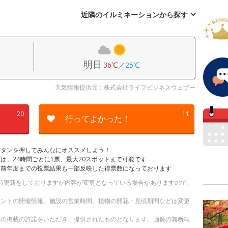
近隣のイルミネーションから探す
明日
36℃
／
25℃
天気情報提供元：株式会社ライフビジネスウェザー
20
11
行ってよかった！
ボタンを押してみんなにオススメしよう！
は、24時間ごとに1票、最大20スポットまで可能です
は前年度までの投票結果も一部反映した得票数になっております
。随時更新をしておりますが内容が変更となっている場合がありますので、
ベントの開催情報、施設の営業時間、植物の開花・見頃期間などは変更
への掲載の許諾をいただき、提供されたものとなります。画像の無断転