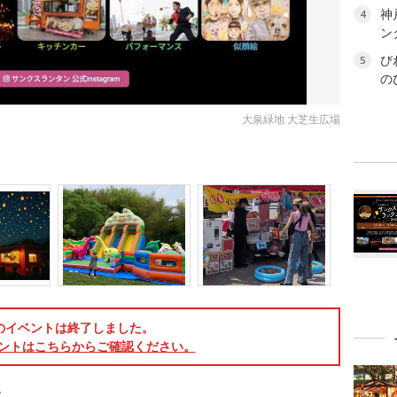
神
4
ン
び
5
の
大泉緑地 大芝生広場
のイベントは終了しました。
ントはこちらからご確認ください。