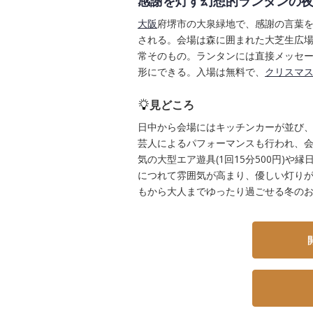
感謝を灯す幻想的ランタンの
大阪
府堺市の大泉緑地で、感謝の言葉
される。会場は森に囲まれた大芝生広場
常そのもの。ランタンには直接メッセ
形にできる。入場は無料で、
クリスマ
見どころ
日中から会場にはキッチンカーが並び
芸人によるパフォーマンスも行われ、
気の大型エア遊具(1回15分500円)
につれて雰囲気が高まり、優しい灯り
もから大人までゆったり過ごせる冬の